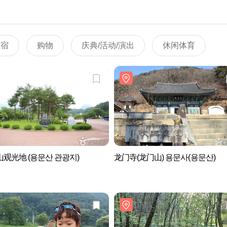
住宿
购物
庆典/活动/演出
休闲体育
观光地 (용문산 관광지)
龙门寺(龙门山) 용문사(용문산)