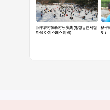
阳平农村体验村冰庆典 (양평농촌체험
杨平
마을 아이스페스티벌)
제）