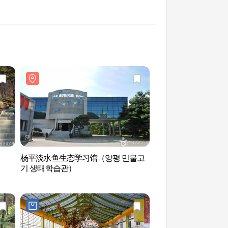
杨平淡水鱼生态学习馆（양평 민물고
龙门山观光地 (용문산
기 생태학습관）