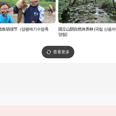
鲶鱼胡须节（양평메기수염축
国立山阴自然休养林 (국립 산음
양림)
查看更多
实用信息
服务