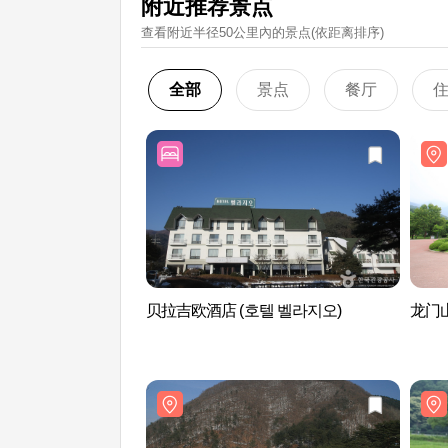
附近推荐景点
查看附近半径50公里內的景点(依距离排序)
全部
景点
餐厅
贝拉吉欧酒店 (호텔 벨라지오)
龙门山