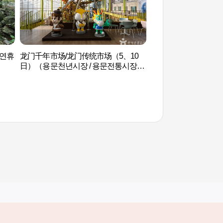
자연휴
龙门千年市场/龙门传统市场（5、10
龙门山 白云峰 (용문
日）（용문천년시장 / 용문전통시장
（5, 10일））
其他相关网站