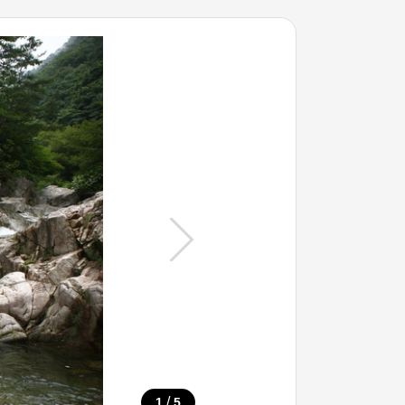
/
1
5