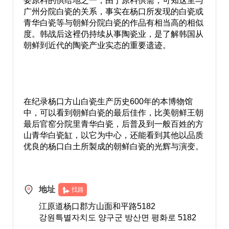
要原料的供给地之一，由于原料供需，可知这里与
广州分院白瓷的关系，事实在杨口所发现的白瓷或
青华白瓷等与朝鲜分院白瓷的作品有相当高的相似
度。韩战后这裡仍持续从事陶瓷业，是了解韩国从
朝鲜到近代的陶瓷产业实态的重要遗迹。
在纪录杨口方山白瓷生产历史600年的本博物馆
中，可以看到朝鲜白瓷的最后佳作，比美朝鲜王朝
最后官窑分院里青华白瓷，后普及到一般百姓的方
山青华白瓷缸，以它为中心，还能看到其他以品质
优良的杨口白土所製成的朝鲜白瓷的光辉与演变。
地址
找路
江原道杨口郡方山面和平路5182
강원특별자치도 양구군 방산면 평화로 5182