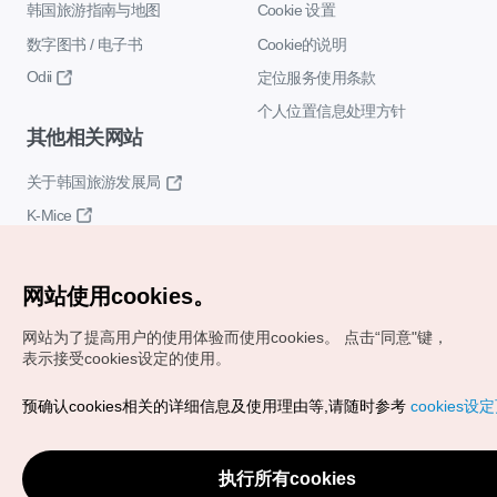
韩国旅游指南与地图
Cookie 设置
数字图书 / 电子书
Cookie的说明
Odii
定位服务使用条款
个人位置信息处理方针
其他相关网站
关于韩国旅游发展局
K-Mice
网站使用cookies。
网站为了提高用户的使用体验而使用cookies。
点击“同意"键，
表示接受cookies设定的使用。
Copyrights (c) 韩国旅游发展局版权所有
预确认cookies相关的详细信息及使用理由等,请随时参考
cookies设
如有相关疑问或建议，欢迎来信。
VISITKOREA官方邮箱
chnsim@knto.or.kr
执行所有cookies