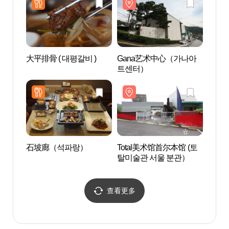
大平排骨 ( 대평갈비 )
Gana艺术中心（가나아
Tot
트센터）
탈미술
石坡廊（석파랑）
Total美术馆首尔本馆 (토
付岩
탈미술관 서울 분관）
查看更多