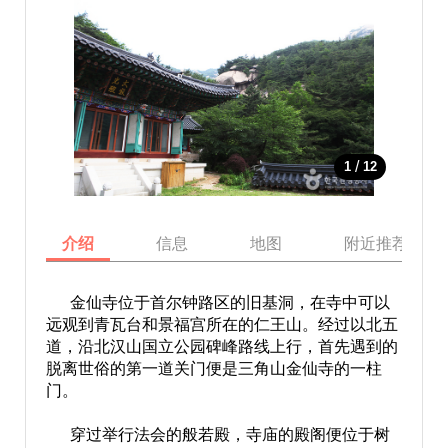
/
1
12
介绍
信息
地图
附近推荐景点
金仙寺位于首尔钟路区的旧基洞，在寺中可以
远观到青瓦台和景福宫所在的仁王山。经过以北五
道，沿北汉山国立公园碑峰路线上行，首先遇到的
脱离世俗的第一道关门便是三角山金仙寺的一柱
门。
穿过举行法会的般若殿，寺庙的殿阁便位于树