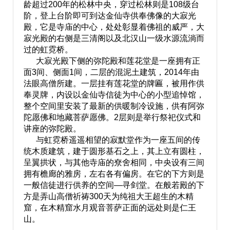
龄超过200年的松林中央，穿过松林则是108级台
阶，登上台阶即可到达金仙寺供奉佛像的大寂光
殿，它是寺庙的中心，处处彰显着佛祖的威严，大
寂光殿的右侧是三清阁以及北汉山一级水源流淌而
过的虹霓桥。
大寂光殿下侧的弥陀殿和莲花堂是一座拥有正
面3间、侧面1间，二层的混泥土建筑，2014年由
法眼高僧所建。一层挂有莲花堂的牌匾，被用作供
奉灵牌，内设以金仙寺信徒为中心的小型追悼馆，
整个空间里安装了最新的供暖制冷设施，供有阿弥
陀愿佛和地藏菩萨愿佛。2层则是举行祭祀仪式和
讲座的弥陀殿。
与虹霓桥遥遥相望的寂默堂作为一座五间的传
统木质建筑，建于圆形基石之上，其上立有圆柱，
呈翼拱状，与其他寺庙的尞舍相同，中央设有三间
拥有檐廊的雅房，左右各有偏房。在它的下方则是
一般信徒进行供养的空间—寻剑堂。在般若殿的下
方是弄山高僧祈祷300天为纯祖大王超生的木精
窟，在木精窟水月观音菩萨正面的远处则是仁王
山。