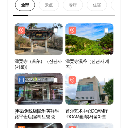
全部
景点
餐厅
住宿
购物
津宽寺（首尔）（진관사
津宽寺溪谷（진관사 계
津宽
(서울)）
곡）
(서울
[事后免税店]欧利芙洋钟
首尔艺术中心DOAM厅
首尔
路平仓店(올리브영 종로
·DOAM画廊(서울아트센
·DO
평창점)
터 도암홀·도암갤러리)
터 도