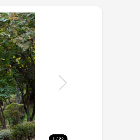
/
1
22