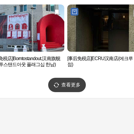
税店]Borntostandout.汉南旗舰
[事后免税店]ECRU汉南店(에크루
투스탠드아웃 플래그십 한남)
점)
查看更多