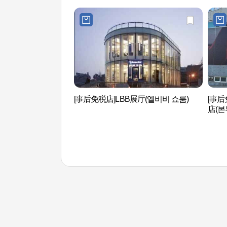
[事后免税店]LBB展厅(엘비비 쇼룸)
[事后免
店(본