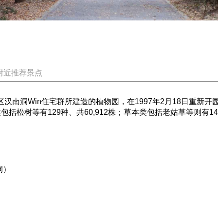
附近推荐景点
南洞Win住宅群所建造的植物园，在1997年2月18日重新开园。
类包括松树等有129种、共60,912株；草本类包括老姑草等则有140
洞）