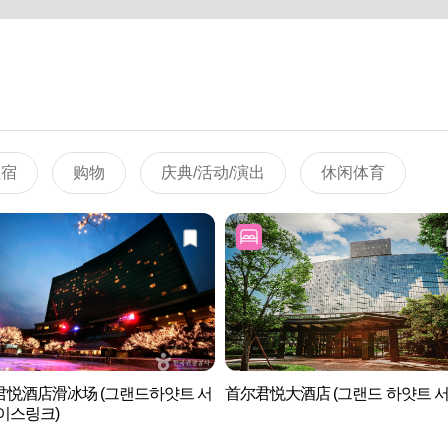
住宿
购物
庆典/活动/演出
休闲体育
君悦酒店滑冰场 (그랜드하얏트 서
首尔君悦大酒店 (그랜드 하얏트 서
이스링크)