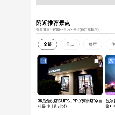
附近推荐景点
查看附近半径50公里內的景点(依距离排序)
全部
景点
餐厅
[事后免税店]SUITSUPPLY河南店(수트
首尔
서플라이 한남점)
울 아