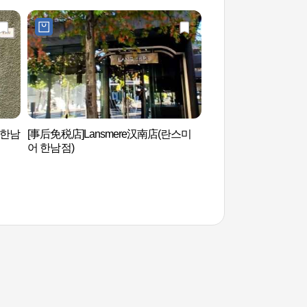
 한남
[事后免税店]Lansmere汉南店(란스미
经理团路(경리단길)
어 한남점)