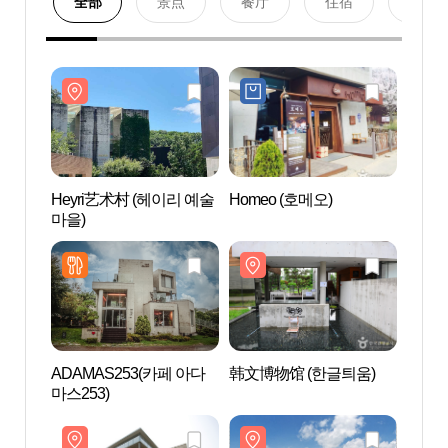
全部
景点
餐厅
住宿
购物
Heyri艺术村 (헤이리 예술
Homeo (호메오)
Hey
마을)
마을)
ADAMAS253(카페 아다
韩文博物馆 (한글틔움)
首尔特
마스253)
术中心
샬아트