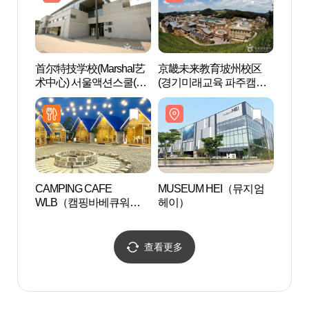
首尔特技学校(Marshal艺
京畿未来教育坡州校区
MUS
术中心) 서울액션스쿨(마
(경기미래교육 파주캠퍼
헤이
샬아트센터)
스)
CAMPING CAFE
MUSEUM HEI（뮤지엄
坡州
WLB（캠핑바베큐워라
헤이）
后）
벨）
世界文
(인조
세계문
查看更多