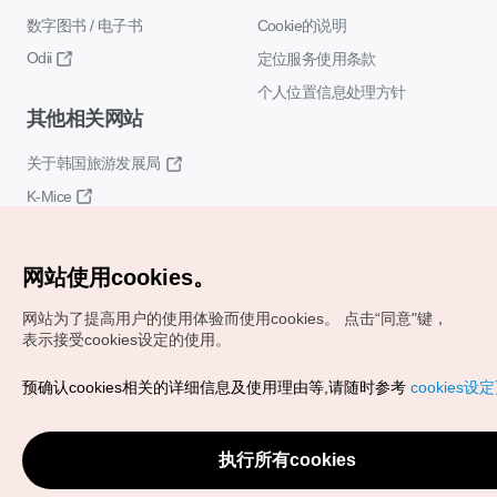
数字图书 / 电子书
Cookie的说明
Odii
定位服务使用条款
个人位置信息处理方针
其他相关网站
关于韩国旅游发展局
K-Mice
网站使用cookies。
网站为了提高用户的使用体验而使用cookies。
点击“同意"键，
表示接受cookies设定的使用。
Copyrights (c) 韩国旅游发展局版权所有
预确认cookies相关的详细信息及使用理由等,请随时参考
cookies设
如有相关疑问或建议，欢迎来信。
VISITKOREA官方邮箱
chnsim@knto.or.kr
执行所有cookies