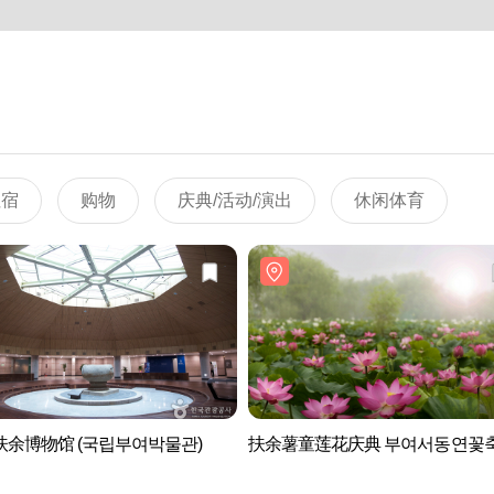
住宿
购物
庆典/活动/演出
休闲体育
扶余博物馆 (국립부여박물관)
扶余薯童莲花庆典 부여서동연꽃