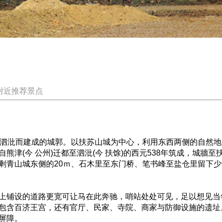
附近推荐景点
都泗沘而建成的城郭。以扶苏山城为中心，利用东西两侧的自然
熊津(今 公州)迁都至泗沘(今 扶馀)的西元538年筑成，城牆
剩青山城东侧的20ｍ、石木里至东门桥、笔书峰至盐仓里留下
上铺设的道路更宽可让马在此奔驰，哨站处处可见，足以想见当
包含百济王宫，还有官厅、民家、寺院、商家与防御设施的遗址
屏障。