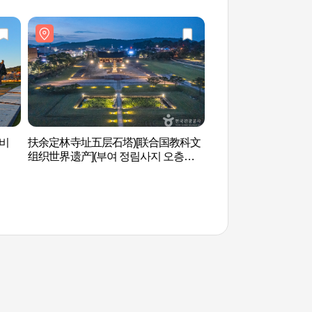
비
扶余定林寺址五层石塔)[联合国教科文
定林寺址与泗沘路 (
组织世界遗产](부여 정림사지 오층석
길)
탑 [유네스코 세계유산])