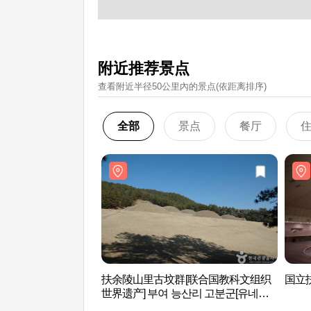
附近推荐景点
查看附近半径50公里內的景点(依距离排序)
全部
景点
餐厅
扶余陵山里古坟群[联合国教科文组织
国立
世界遗产] 부여 능산리 고분군[유네스
코 세계유산]