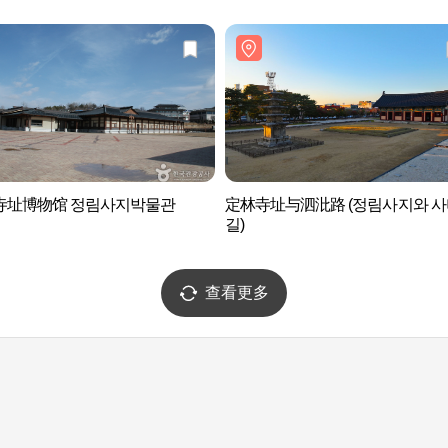
寺址博物馆 정림사지박물관
定林寺址与泗沘路 (정림사지와 사
길)
查看更多