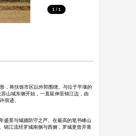
/
1
1
地形，将扶馀市区以外郭围绕。与位于平壤的
至扶苏山城东侧开始，一直延伸至锦江边，由
少许痕迹。
年盛景与城牆防守之严。在最高的笔书峰山
。锦江流经罗城南侧与西侧，罗城更曾开凿