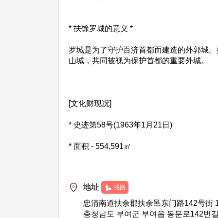
* 扶馀罗城的意义 *
罗城是为了守护百济首都而建造的外郭城。据
山城，共同被视为保护首都的重要外城。
[文化财现况]
* 史迹第58号(1963年1月21日)
* 面积 - 554,591㎡
地址
找路
忠清南道扶余郡扶余邑东门路142号街 10
충청남도 부여군 부여읍 동문로142번길 1