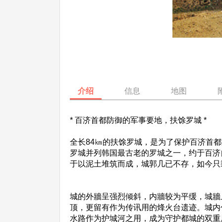
介绍
信息
地图
* 百济首都防御的军事要地，扶馀罗城 *
全长84㎞的扶馀罗城，是为了保护百济首
罗城并列韩国最古老的罗城之一，约于百济自
于以泥土堆筑而成，城郭几已不存，如今只
城的外牆呈强烈倾斜，内牆较为平缓，城牆
顶，更留有作为传讯用的烽火台遗迹。城内
水路作为护城河之用，成为守护都城的双重