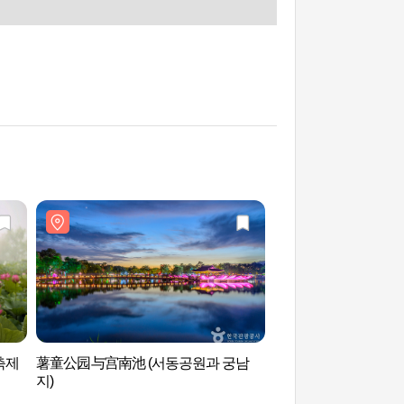
축제
薯童公园与宫南池 (서동공원과 궁남
扶余陵山里古坟群[
지)
世界遗产] 부여 능산
코 세계유산]