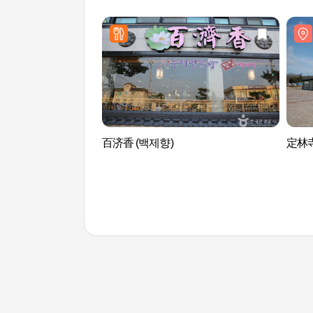
百济香 (백제향)
定林