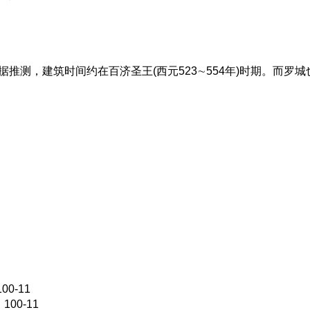
推测，建筑时间约在百济圣王(西元523∼554年)时期。而罗
0-11
00-11