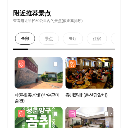
附近推荐景点
查看附近半径50公里內的景点(依距离排序)
全部
景点
餐厅
住宿
购物
朴寿根美术馆 (박수근미
春川鸡排 (춘천닭갈비)
朴寿根
술관)
술관)