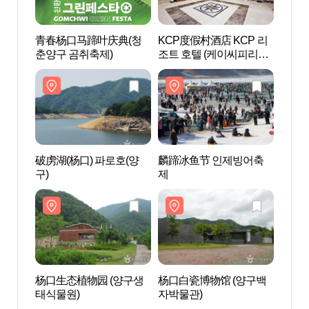
青春杨口马蹄叶庆典(청
KCP度假村酒店 KCP 리
杨口生
춘양구 곰취축제)
조트 호텔 (케이씨피리조
태식물
트호텔)
破虏湖(杨口) 파로호(양
麟蹄冰鱼节 인제빙어축
大岩
구)
제
区国
산 용
가지질
杨口生态植物园 (양구생
杨口白瓷博物馆 (양구백
雪岳山
태식물원)
자박물관)
설악산