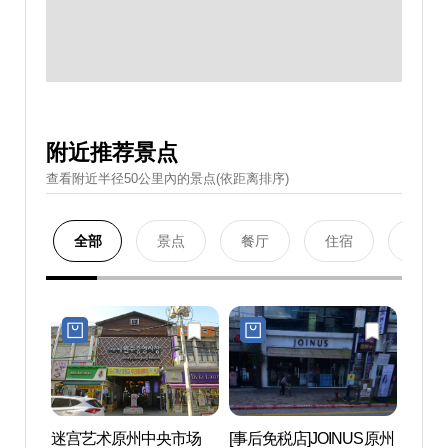
附近推荐景点
查看附近半径50公里內的景点(依距离排序)
全部
景点
餐厅
住宿
购物
迷宫艺术原州中央市场
[事后免税店]JOINUS原州
原州