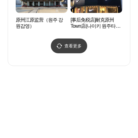
原州江原监营（원주 강
[事后免税店]耐克原州
上院寺
원감영）
Town店(나이키 원주타운
점)
查看更多