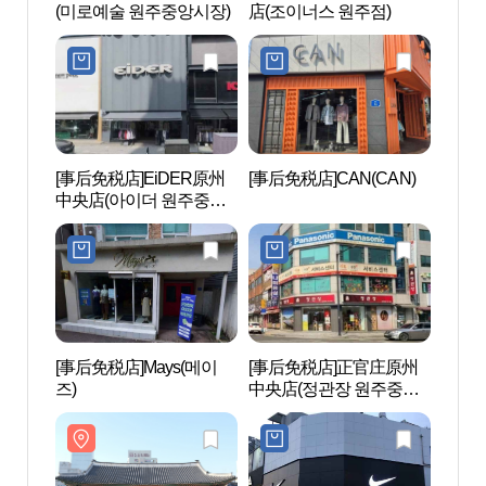
(미로예술 원주중앙시장)
店(조이너스 원주점)
원감
[事后免税店]EiDER原州
[事后免税店]CAN(CAN)
朴景利
中央店(아이더 원주중앙
문학공
점)
[事后免税店]Mays(메이
[事后免税店]正官庄原州
国立
즈)
中央店(정관장 원주중앙
(原州
점)
양림(