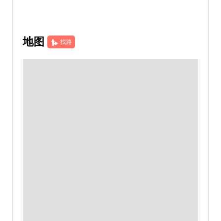
地图
找路