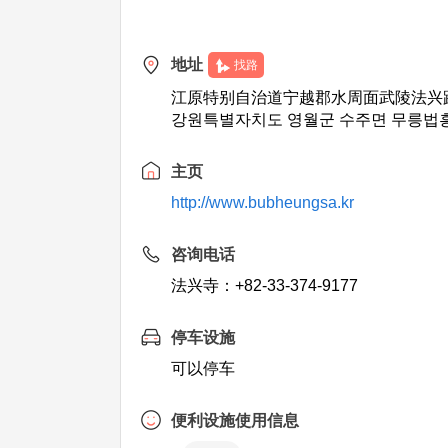
地址
找路
江原特别自治道宁越郡水周面武陵法兴路
강원특별자치도 영월군 수주면 무릉법흥로
主页
http://www.bubheungsa.kr
咨询电话
法兴寺：+82-33-374-9177
停车设施
可以停车
便利设施使用信息