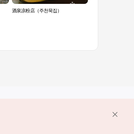
酒泉凉粉店（주천묵집）
宁越薪桥村（영월 섶
其他相关网站
关于韩国旅游发展局
K-Mice
护政策