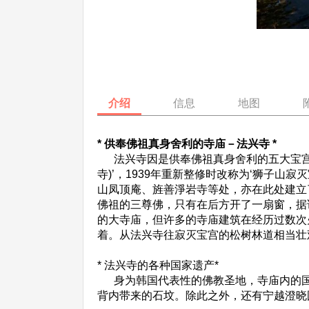
介绍
信息
地图
* 供奉佛祖真身舍利的寺庙－法兴寺 *
法兴寺因是供奉佛祖真身舍利的五大宝宫之
寺)’，1939年重新整修时改称为‘狮子
山凤顶庵、旌善淨岩寺等处，亦在此处建立
佛祖的三尊佛，只有在后方开了一扇窗，据
的大寺庙，但许多的寺庙建筑在经历过数次
着。从法兴寺往寂灭宝宫的松树林道相当壮
* 法兴寺的各种国家遗产*
身为韩国代表性的佛教圣地，寺庙内的国
背内带来的石坟。除此之外，还有宁越澄晓