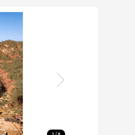
/
1
8