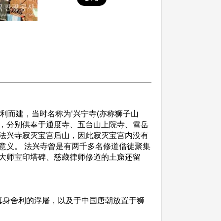
而建，当时名称为‘兴宁寺(亦称狮子山
舍利，分别供奉于通度寺、五台山上院寺、雪岳
法兴寺寂灭宝宫后山，因此寂灭宝宫内没有
意义。 法兴寺曾是有两千多名修道僧徒聚集
大师宝印塔碑、慈藏律师修道的土窟还留
身舍利的浮屠，以及于中国唐朝放置于狮