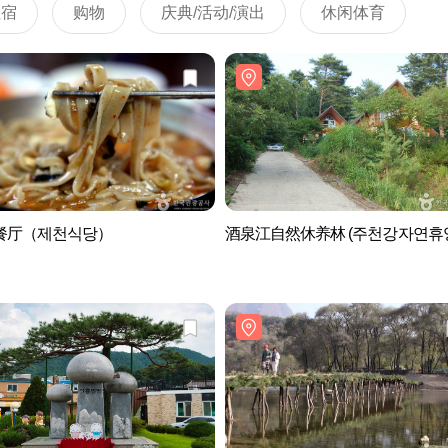
住宿
购物
庆典/活动/演出
休闲体育
餐厅（제천식당）
酒泉江自然休养林 (주천강자연휴