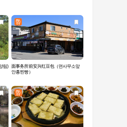
양림)
面事务所前安兴红豆包（면사무소앞
青春月亮Y Park
안흥찐빵）