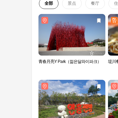
全部
景点
餐厅
青春月亮Y Park（젊은달와이파크）
堤川