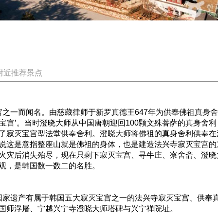
附近推荐景点
一而闻名。由慈藏律师于新罗真德王647年为供奉佛祖真身舍利
山寂灭宝宫’。当时澄晓大师从中国唐朝迎回100颗文殊菩萨的真身
了寂灭宝宫型法堂供奉舍利。澄晓大师将佛祖的真身舍利供奉在
说这是意指整座山就是佛祖的身体，也是建造法兴寺寂灭宝宫的
火灾后消失殆尽，现在只剩下寂灭宝宫、寻牛庄、寮舍斋、澄晓
观，是韩国数一数二的名胜。
家遗产有属于韩国五大寂灭宝宫之一的法兴寺寂灭宝宫、供奉真
国师浮屠、宁越兴宁寺澄晓大师塔碑与兴宁禅院址。