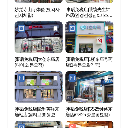
妙觉寺山寺体验 (묘각사
[事后免税店]眼镜先生钟
妙觉寺
산사체험)
路店(안경선생님&미스터
산사체
렌즈)
[事后免税店]大创东庙店
[事后免税店]1楼东庙号药
昌信
(다이소 동묘점)
店(1층동묘호약국)
길)
[事后免税店]欧利芙洋东
[事后免税店]GS25钟路东
首尔
庙站店(올리브영 동묘앞
庙店(GS25 종로동묘점)
验馆 
역점)
문화체