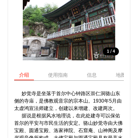
/
1
4
介绍
使用指南
信息
地图
妙觉寺是坐落于首尔中心钟路区崇仁洞骆山东
侧的寺庙，是佛教观音宗的宗本山。1930年5月由
太虚鸿宣法师建立，创建以来增建、改建两次。
据说是根据风水地理说，在此处建寺可以保佑
首尔的平安与市民生活的安定。骆山妙觉寺由大佛
宝殿、圆通宝殿、洛家禅院、石窟庵、山神阁及摩
崖观音像所构成，大佛宝殿与圆通宝殿具有最高水