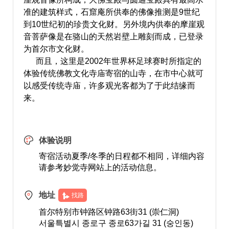
准的建筑样式，石窟庵所供奉的佛像推测是9世纪
到10世纪初的珍贵文化财。另外境内供奉的摩崖观
音菩萨像是在骆山的天然岩壁上雕刻而成，已登录
为首尔市文化财。
而且，这里是2002年世界杯足球赛时所指定的
体验传统佛教文化寺庙寄宿的山寺，在市中心就可
以感受传统寺庙，许多观光客都为了于此结缘而
来。
体验说明
寄宿活动夏季/冬季的日程都不相同，详细内容
请参考妙觉寺网站上的活动信息。
地址
找路
首尔特别市钟路区钟路63街31 (崇仁洞)
서울특별시 종로구 종로63가길 31 (숭인동)