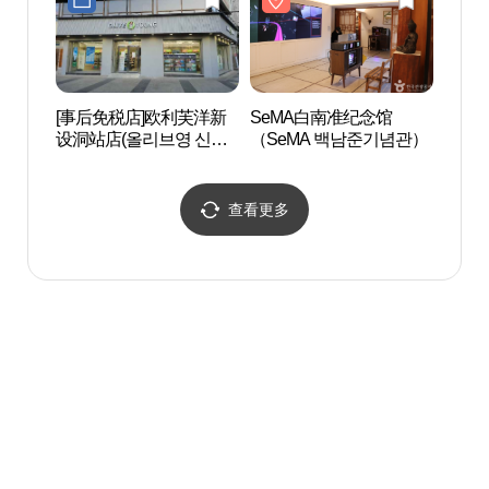
[事后免税店]欧利芙洋新
SeMA白南准纪念馆
兴仁之
设洞站店(올리브영 신설
（SeMA 백남준기념관）
동역점)
查看更多