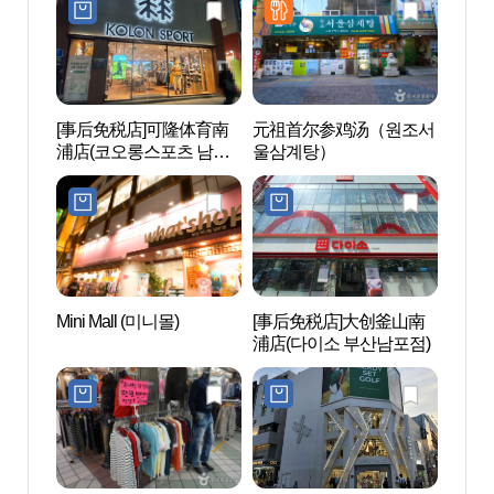
복점)
[事后免税店]可隆体育南
元祖首尔参鸡汤（원조서
龙头
浦店(코오롱스포츠 남포
울삼계탕）
(용두
점)
Mini Mall (미니몰)
[事后免税店]大创釜山南
龙头
浦店(다이소 부산남포점)
원）