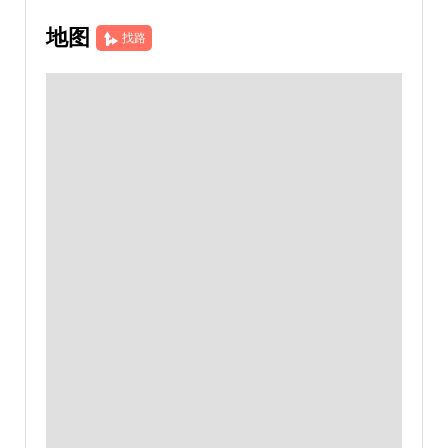
地图
找路