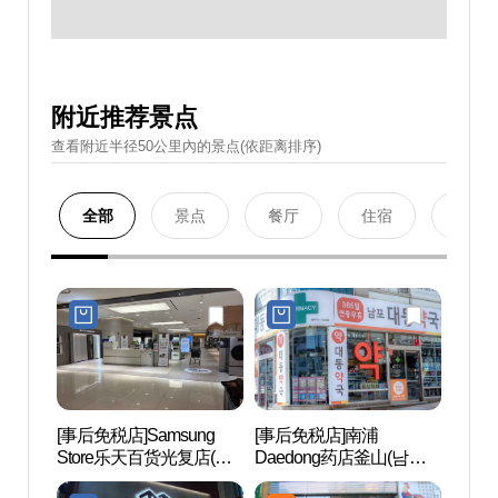
附近推荐景点
查看附近半径50公里內的景点(依距离排序)
全部
景点
餐厅
住宿
购物
[事后免税店]Samsung
[事后免税店]南浦
光复
Store乐天百货光复店(삼
Daedong药店釜山(남포
로문
성스토어 롯데백화점 광
대동약국 부산)