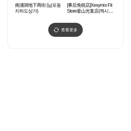
南浦洞地下商街 (남포동
[事后免税店]Xexymix Fit
釜山
지하도상가)
Store釜山光复店(젝시믹
스 핏스토어 부산광복점)
查看更多