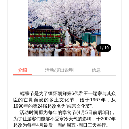
/
1
10
介绍
活动/演出说明
信息
地图
端宗节是为了缅怀朝鲜第6代君王—端宗与其众
臣的亡灵而设的乡土文化节，始于1967年，从
1990年的第24届起改名为“端宗文化节”。
活动时间原为每年的寒食节(4月5日前后3日)，
为了让游客们能够不受寒冷天气的影响，于2007年
起改为每年4月最后一周的周五~周日三天举行。