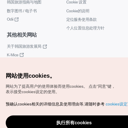
韩国旅游指南与地图
Cookie 设置
数字图书 / 电子书
Cookie的说明
Odii
定位服务使用条款
个人位置信息处理方针
其他相关网站
关于韩国旅游发展局
K-Mice
网站使用cookies。
网站为了提高用户的使用体验而使用cookies。
点击“同意"键，
表示接受cookies设定的使用。
Copyrights (c) 韩国旅游发展局版权所有
预确认cookies相关的详细信息及使用理由等,请随时参考
cookies设
如有相关疑问或建议，欢迎来信。
VISITKOREA官方邮箱
chnsim@knto.or.kr
执行所有cookies