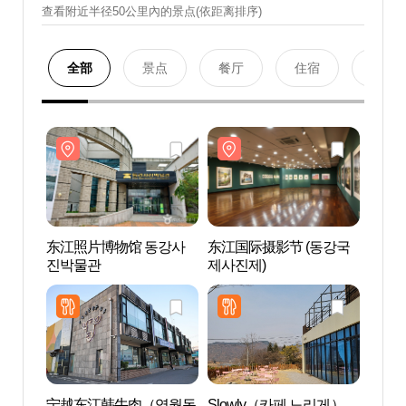
查看附近半径50公里內的景点(依距离排序)
全部
景点
餐厅
住宿
购物
东江照片博物馆 동강사
东江国际摄影节 (동강국
东江
진박물관
제사진제)
진박
宁越东江韩牛肉（영월동
Slowly（카페 느리게）
子规