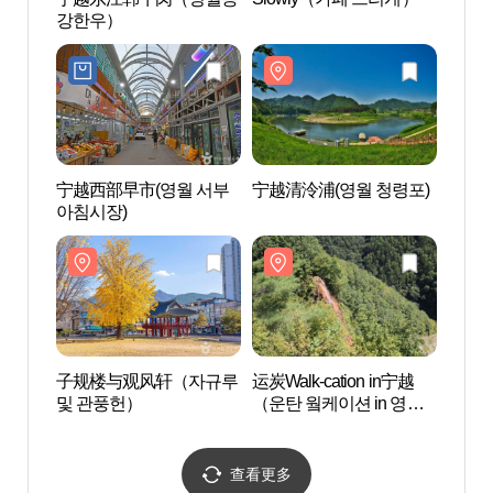
강한우）
및 관
宁越西部早市(영월 서부
宁越清泠浦(영월 청령포)
宁越庄
아침시장)
教科文
월 장
세계유
子规楼与观风轩（자규루
运炭Walk-cation in宁越
东江(
및 관풍헌）
（운탄 웤케이션 in 영
월）
查看更多