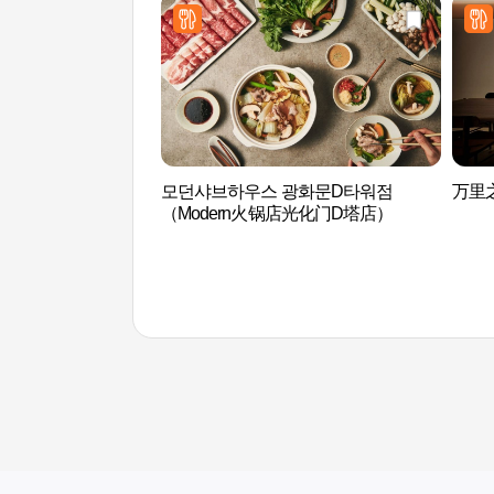
모던샤브하우스 광화문D타워점
万里之
（Modern火锅店光化门D塔店）