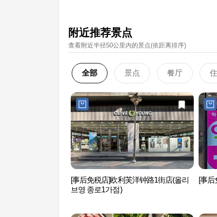
附近推荐景点
查看附近半径50公里內的景点(依距离排序)
全部
景点
餐厅
[事后免税店]欧利芙洋钟路1街店(올리
[事后
브영 종로1가점)