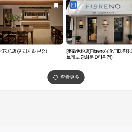
花 总店 (만리지화 본점)
[事后免税店]Fibreno光化门D塔楼
브레노 광화문 D타워점)
查看更多