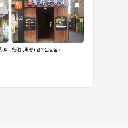
店(피
光化门里脊 ( 광화문등심 )
WeRide(위라이드)