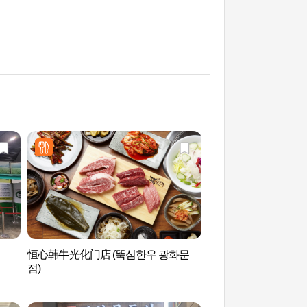
恒心韩牛光化门店 (뚝심한우 광화문
LoL PARK（롤파크
점)