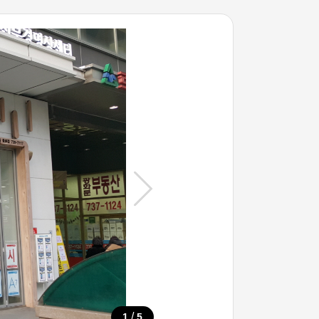
/
1
5