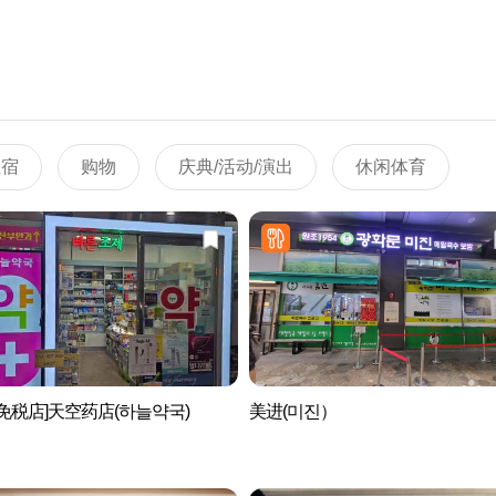
住宿
购物
庆典/活动/演出
休闲体育
免税店]天空药店(하늘약국)
美进(미진）