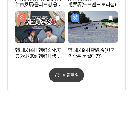
仁甫罗店(올리브영 용인
甫罗店(노브랜드 보라점)
아트센
보라점)
韩国民俗村 朝鲜文化庆
韩国民俗村雪橇场 (한국
器兴
典 欢迎来到朝鲜时代
민속촌 눈썰매장)
（기
（한국민속촌 조선문화
물놀
축제 웰컴투조선）
查看更多