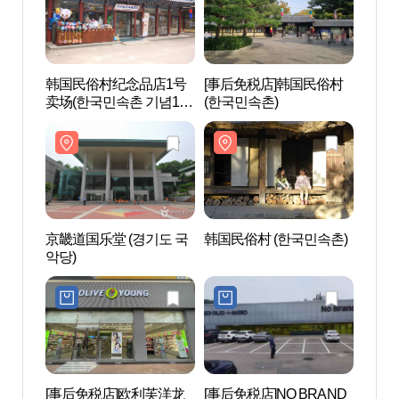
韩国民俗村纪念品店1号
[事后免税店]韩国民俗村
京畿道
卖场(한국민속촌 기념1매
(한국민속촌)
악당)
장)
京畿道国乐堂 (경기도 국
韩国民俗村 (한국민속촌)
京畿
악당)
도어
[事后免税店]欧利芙洋龙
[事后免税店]NO BRAND
白南准