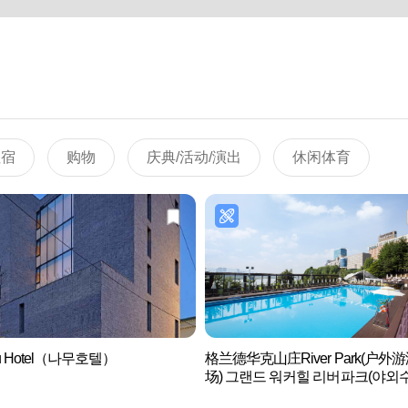
住宿
购物
庆典/活动/演出
休闲体育
u Hotel（나무호텔）
格兰德华克山庄River Park(户外
场) 그랜드 워커힐 리버파크(야외
장)