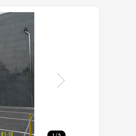
/
1
5