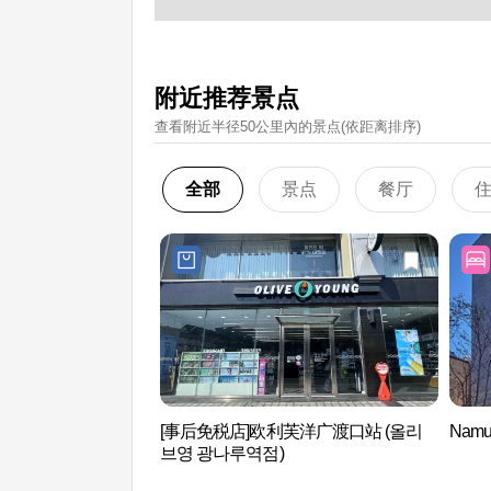
附近推荐景点
查看附近半径50公里內的景点(依距离排序)
全部
景点
餐厅
[事后免税店]欧利芙洋广渡口站 (올리
Nam
브영 광나루역점)