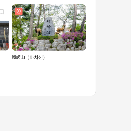
峨嵯山（아차산）
汉江市民公园广渡口
公园) 한강시민공원
루한강공원)