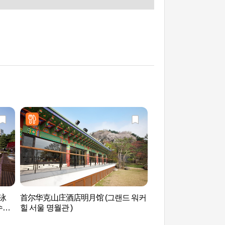
游泳
首尔华克山庄酒店明月馆 (그랜드 워커
YES24 Live Hall
수영
힐 서울 명월관 )