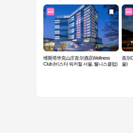
维斯塔华克山庄首尔酒店Wellness
首尔G
Club (비스타 워커힐 서울, 웰니스클럽)
울)