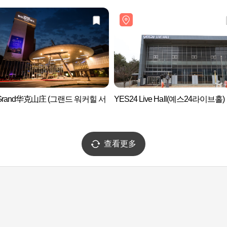
rand华克山庄 (그랜드 워커힐 서
YES24 Live Hall(예스24라이브홀)
查看更多