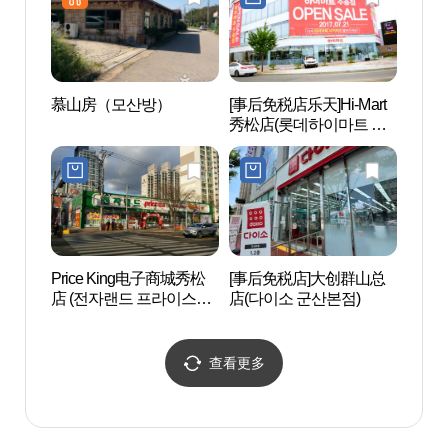
慕山房（모산방）
[事后免税店乐天]Hi-Mart
群山
秀松店(롯데하이마트 수
津屋舍
송점)
식가옥
Price King电子商城秀松
[事后免税店]大创群山总
草原
店 (전자랜드 프라이스킹
店(다이소 군산본점)
관）
수송점)
查看更多