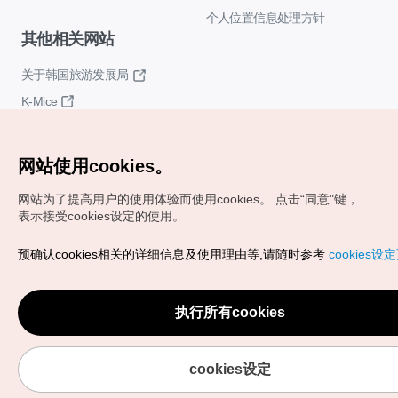
个人位置信息处理方针
其他相关网站
关于韩国旅游发展局
K-Mice
网站使用cookies。
网站为了提高用户的使用体验而使用cookies。
点击“同意"键，
表示接受cookies设定的使用。
Copyrights (c) 韩国旅游发展局版权所有
预确认cookies相关的详细信息及使用理由等,请随时参考
cookies设
如有相关疑问或建议，欢迎来信。
VISITKOREA官方邮箱
chnsim@knto.or.kr
执行所有cookies
cookies设定