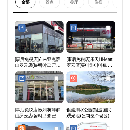
全部
景点
餐厅
住宿
购物
[事后免税店]布来亚克群
[事后免税店]乐天Hi-Mart
银波
山罗云店(블랙야크 군산
罗云店(롯데하이마트 나
观光地
나운점)
운점)
파국민
[事后免税店]欧利芙洋群
银波湖水公园(银波国民
东国寺
山罗云店(올리브영 군산
观光地) 은파호수공원(은
산)]
나운점)
파국민관광지)