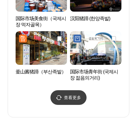
国际市场美食街（국제시
汉阳猪蹄 (한양족발)
BIFF
장 먹자골목）
釜山酱猪蹄（부산족발）
国际市场青年街 (국제시
釜山
장 젊음의거리)
(부산
查看更多