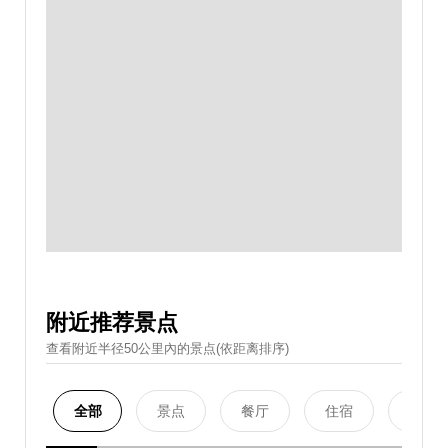
附近推荐景点
查看附近半径50公里內的景点(依距离排序)
全部
景点
餐厅
住宿
购物