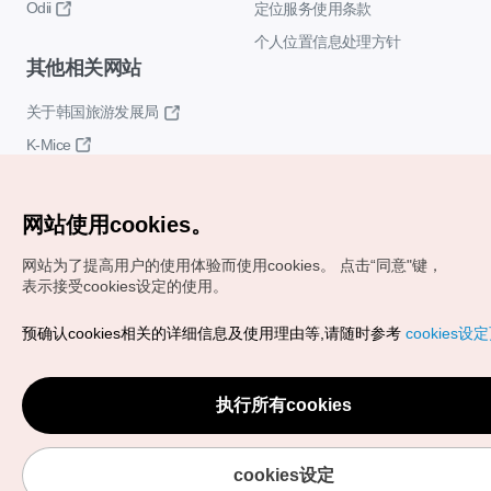
Odii
定位服务使用条款
个人位置信息处理方针
其他相关网站
关于韩国旅游发展局
K-Mice
网站使用cookies。
网站为了提高用户的使用体验而使用cookies。
点击“同意"键，
表示接受cookies设定的使用。
Copyrights (c) 韩国旅游发展局版权所有
预确认cookies相关的详细信息及使用理由等,请随时参考
cookies设
如有相关疑问或建议，欢迎来信。
VISITKOREA官方邮箱
chnsim@knto.or.kr
执行所有cookies
cookies设定