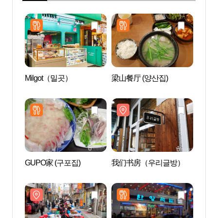
Milgot（밀곳）
梁山餐厅 (양산집)
我们
GUPO家 (구포집)
我们书房（우리글방）
南浦洞