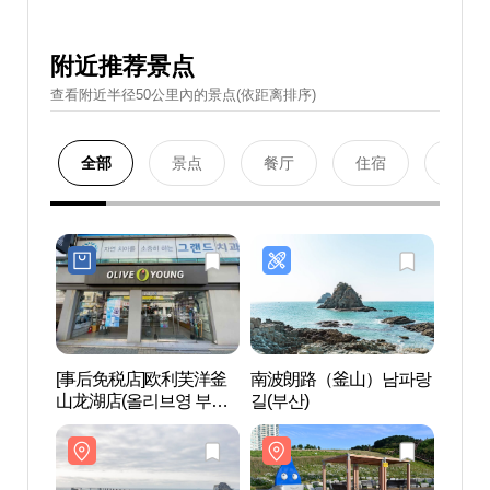
附近推荐景点
查看附近半径50公里內的景点(依距离排序)
全部
景点
餐厅
住宿
购物
[事后免税店]欧利芙洋釜
南波朗路（釜山）남파랑
五六
山龙湖店(올리브영 부산
길(부산)
스카이
용호점)