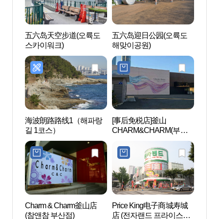
五六岛天空步道(오륙도
五六岛迎日公园(오륙도
东山
스카이워크)
해맞이공원)
망대)
海波朗路路线1（해파랑
[事后免税店]釜山
釜山广
길 1코스）
CHARM&CHARM(부산
대교)
참앤참)
Charm & Charm釜山店
Price King电子商城寿城
面包
(참앤참 부산점)
店 (전자랜드 프라이스킹