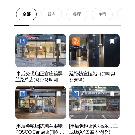
全部
景点
餐厅
住宿
购物
[事后免税店]正官庄德黑
延陀勃 宣陵站（연타발
JW整
兰路总店(정관장 테헤란
선릉역）
(JW
로본점)
[事后免税店]德黑兰眼镜
[事后免税店]AK高尔夫三
曹守正
POSCO Center店(테헤란
成店(AK골프 삼성점)
정 한