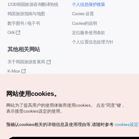
1330韩国旅游咨询翻译热线
个人信息保护政策
韩国旅游指南与地图
Cookie 设置
数字图书 / 电子书
Cookie的说明
Odii
定位服务使用条款
个人位置信息处理方针
其他相关网站
关于韩国旅游发展局
K-Mice
网站使用cookies。
网站为了提高用户的使用体验而使用cookies。
点击“同意"键，
表示接受cookies设定的使用。
Copyrights (c) 韩国旅游发展局版权所有
预确认cookies相关的详细信息及使用理由等,请随时参考
cookies设
如有相关疑问或建议，欢迎来信。
VISITKOREA官方邮箱