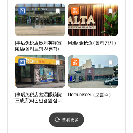
안경 포스코센터점)
[事后免税店]欧利芙洋宣
Molta 金枪鱼 ( 몰타참치 )
Star
陵店(올리브영 선릉점)
서관
[事后免税店]拉温眼镜院
Boreumsoei（보름쇠）
COE
三成店(라온안경원 삼성
쿠아리
점)
查看更多