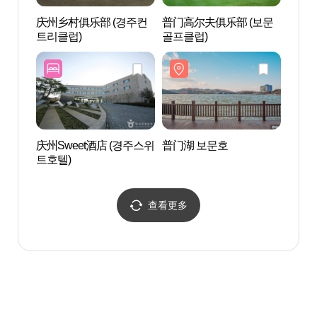
庆州乡村俱乐部 (경주컨
普门高尔夫俱乐部 (보문
SON
트리클럽)
골프클럽)
경주)
庆州Sweet酒店 (경주스위
普门湖 보문호
庆州普
트호텔)
문관광
查看更多