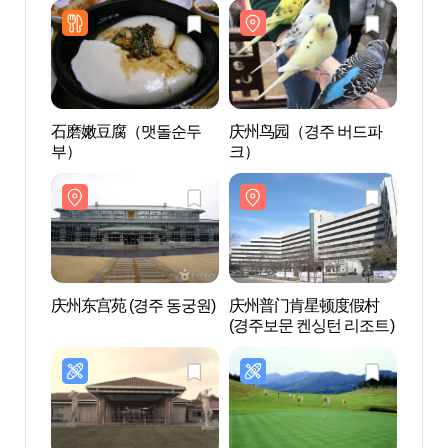
石磨嫩豆腐（맷돌순두
庆州鸟园（경주 버드파
庆州
부）
크）
크）
庆州东宫苑 (경주 동궁원)
庆州普门肯星顿度假村
庆州
(경주보문 켄싱턴 리조트)
(경주