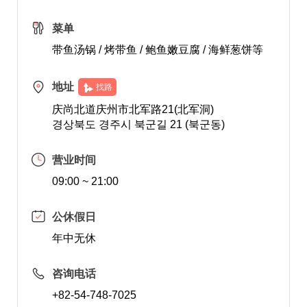
菜单
带鱼汤锅 / 烤带鱼 / 鲍鱼嫩豆腐 / 海鲜葱饼等
地址
找路
庆尚北道庆州市北军路21(北军洞)
경상북도 경주시 북군길 21 (북군동)
营业时间
09:00 ~ 21:00
公休假日
年中无休
咨询电话
+82-54-748-7025