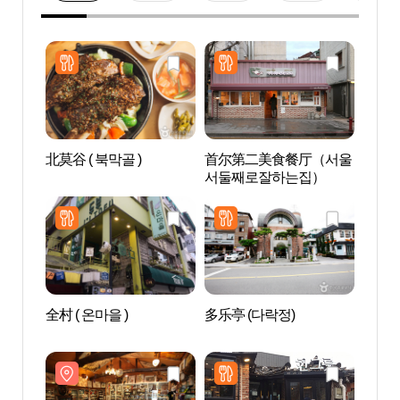
北莫谷 ( 북막골 )
首尔第二美食餐厅（서울
猫头
서둘째로잘하는집）
물관
全村 ( 온마을 )
多乐亭 (다락정)
北村生
생활사