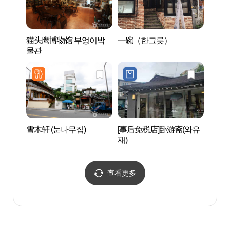
猫头鹰博物馆 부엉이박
一碗（한그릇）
PKM
물관
리）
雪木轩 (눈나무집)
[事后免税店]卧游斋(와유
K.O
재)
러리
查看更多