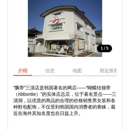
/
1
5
介绍
信息
地图
附近推荐景点
“飘带”三清店是韩国著名的网店——“蝴蝶结领带
（ribbontie）”的实体店总店，位于著名景点——三
清洞，以优质的商品的合理的价格销售男女装和各
种鞋包配饰，不仅受到韩国国内消费者的青睐，最
近在海外其知名度也在日益上升。