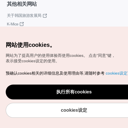
其他相关网站
关于韩国旅游发展局
K-Mice
网站使用cookies。
网站为了提高用户的使用体验而使用cookies。
点击“同意"键，
表示接受cookies设定的使用。
Copyrights (c) 韩国旅游发展局版权所有
预确认cookies相关的详细信息及使用理由等,请随时参考
cookies设
如有相关疑问或建议，欢迎来信。
VISITKOREA官方邮箱
chnsim@knto.or.kr
执行所有cookies
cookies设定