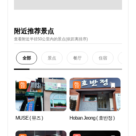
附近推荐景点
查看附近半径50公里內的景点(依距离排序)
全部
景点
餐厅
住宿
购物
MUSE ( 뮤즈 )
Hoban Jeong ( 호반정 )
月映桥