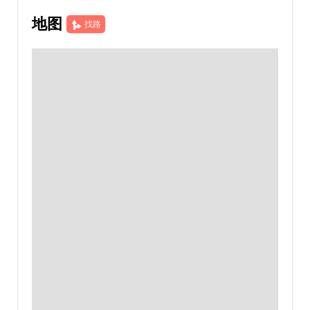
地图
找路