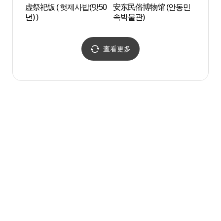
虚祭祀饭 ( 헛제사밥(맛50
安东民俗博物馆 (안동민
安东法
년) )
속박물관)
동 법
查看更多