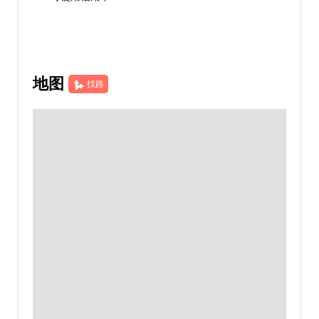
地图
找路