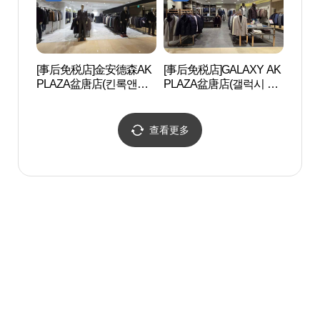
[事后免税店]金安德森AK
[事后免税店]GALAXY AK
韩国
PLAZA盆唐店(킨록앤더
PLAZA盆唐店(갤럭시 AK
(한국
슨 AK플라자 분당점)
플라자 분당점)
각)
查看更多