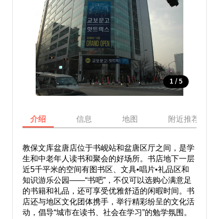
/
1
5
介绍
信息
地图
附近推荐景点
教保文库盆唐店位于书岘站和盆唐区厅之间，是学
生和中老年人读书和聚会的好场所。书店地下一层
近5千平米的空间有图书区、文具•唱片•礼品区和
知识游乐公园——“书吧”，不仅可以选购心满意足
的书籍和礼品，还可享受优雅舒适的闲暇时间。书
店还与地区文化团体携手，举行精彩纷呈的文化活
动，倡导“城市在读书、社会在学习”的勉学氛围。