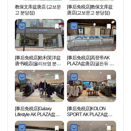
教保文库盆唐店 (교보문
[事后免税店]教保文库盆
城南
고 분당점)
唐店(교보문고 분당점)
시 야
[事后免税店]欧利芙洋盆
[事后免税店]高登帝AK
盆唐
唐书岘店(올리브영 분당
PLAZA盆唐店(골든듀 AK
정자
서현점)
플라자 분당점)
[事后免税店]Galaxy
[事后免税店]KOLON
栗洞公
Lifestyle AK PLAZA盆唐
SPORT AK PLAZA盆唐
店(갤럭시라이프스타일
店(코오롱스포츠 AK플라
AK플라자 분당점)
자 분당점)