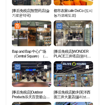
[事后免税店]智慧药店(슬
都市农家cafe DoCo (도시
西面1
기로운약국)
농가코페도코)
Bap and Bap 中心广场
[事后免税店]WONDER
田浦
（Central Square）（밥
PLACE三井塔店(원더플
길）
앤밥 센트럴스퀘어）
레이스 삼정타워점)
[事后免税店]Outdoor
[事后免税店]欧利芙洋西
田浦三
Products乐天百货釜山总
面三井大厦店(올리브영
리)
店(아웃도어프로덕츠 롯
서면삼정타워점)