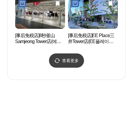
데백화점 부산본점)
[事后免税店]8秒釜山
[事后免税店]EE Place三
釜山
Samjeong Tower店(에잇
井Tower店(EE플레이스
회관
세컨즈 부산삼정타워점)
삼정타워점)
查看更多