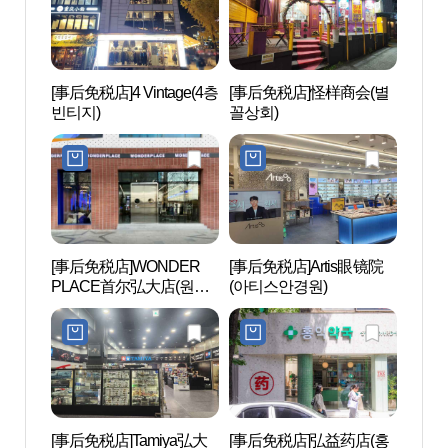
[事后免税店]4 Vintage(4층
[事后免税店]怪样商会(별
延南
빈티지)
꼴상회)
[事后免税店]WONDER
[事后免税店]Artis眼镜院
Real
PLACE首尔弘大店(원더
(아티스안경원)
스케이
플레이스 서울홍대점)
[事后免税店]Tamiya弘大
[事后免税店]弘益药店(홍
首尔弘