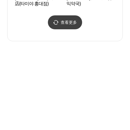
店(타미야 홍대점)
익약국)
홍대 
查看更多