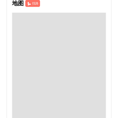
地图
找路