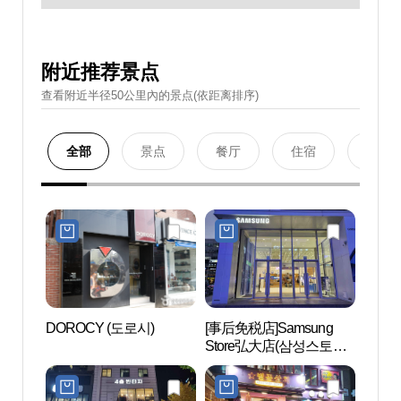
附近推荐景点
查看附近半径50公里內的景点(依距离排序)
全部
景点
餐厅
住宿
购物
DOROCY (도로시)
[事后免税店]Samsung
弘大 
Store弘大店(삼성스토어
홍대)