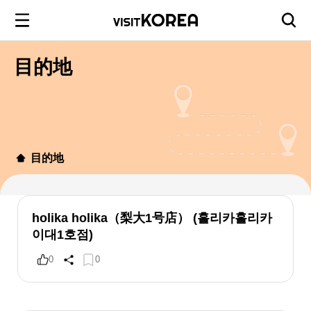
目的地
目的地
holika holika（梨大1号店） (홀리카홀리카
이대1호점)
0
0