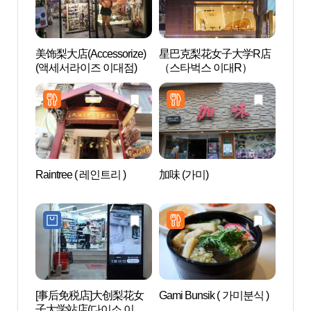
美饰梨大店(Accessorize)
星巴克梨花女子大学R店
梨花女
(액세서라이즈 이대점)
（스타벅스 이대R）
대학교
Raintree ( 레인트리 )
加味 (가미)
麻浦艺
센터)
[事后免税店]大创梨花女
Gami Bunsik ( 가미분식 )
ARA 
子大学站店(다이소 이대
피)