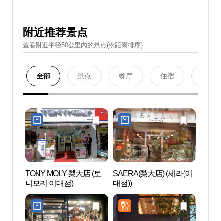
附近推荐景点
查看附近半径50公里內的景点(依距离排序)
全部
景点
餐厅
住宿
购物
TONY MOLY 梨大店 (토
SAERA(梨大店) (세라(이
梨花
니모리 이대점)
대점))
센터