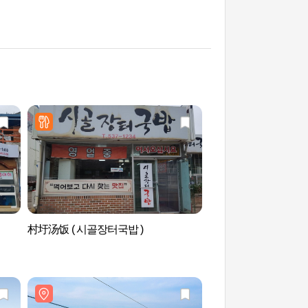
村圩汤饭 ( 시골장터국밥 )
Oceano旅游园区 (