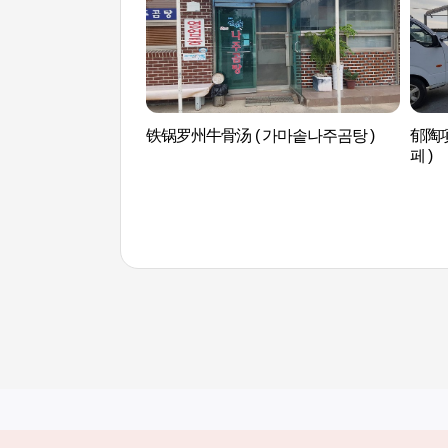
铁锅罗州牛骨汤 ( 가마솥나주곰탕 )
郁陶
페 )