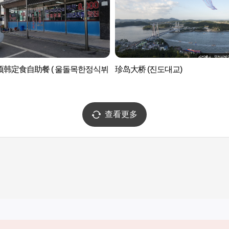
项韩定食自助餐 ( 울돌목한정식뷔
珍岛大桥 (진도대교)
查看更多