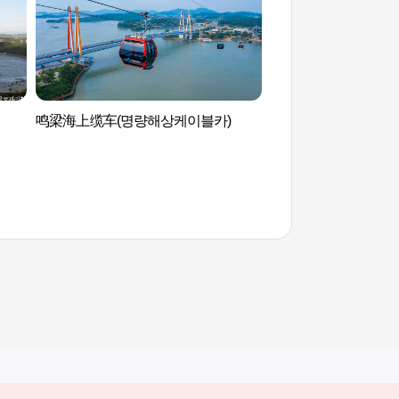
鸣梁海上缆车(명량해상케이블카)
鸣梁大捷海战史纪念
첩해전사 기념전시