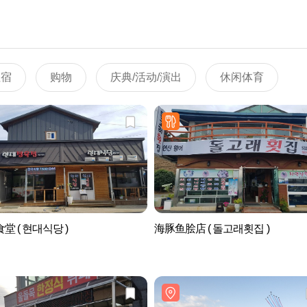
住宿
购物
庆典/活动/演出
休闲体育
堂 ( 현대식당 )
海豚鱼脍店 ( 돌고래횟집 )