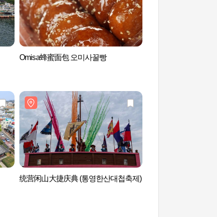
Omisa蜂蜜面包 오미사꿀빵
海底隧道(统营) 해저
统营闲山大捷庆典 (통영한산대첩축제)
江口岸 (강구안)