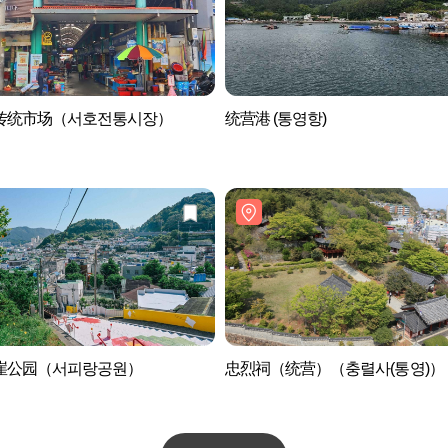
传统市场（서호전통시장）
统营港 (통영항)
崖公园（서피랑공원）
忠烈祠（统营）（충렬사(통영)）