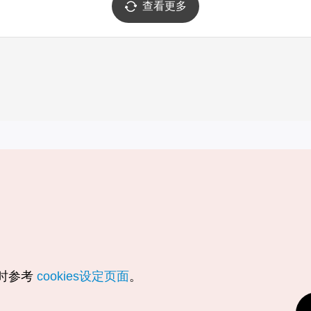
查看更多
实用信息
服务
韩国旅游发展局手机应用程序
服务条款
1330韩国旅游咨询翻译热线
个人信息保
韩国旅游指南与地图
Cookie 设
数字图书 / 电子书
Cookie的
随时参考
cookies设定页面
。
Odii
定位服务使