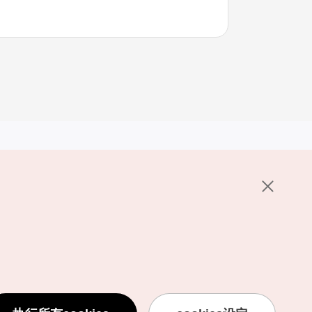
其他相关网站
关于韩国旅游发展局
K-Mice
护政策
置
说明
用条款