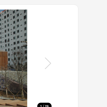
/
1
26