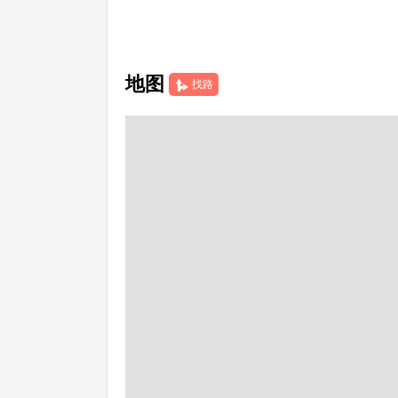
地图
找路