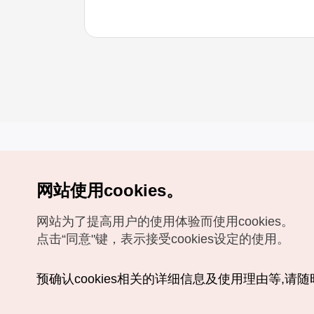
网站使用cookies。
Copyrights (c) 韩国旅游发展局版权所有
网站为了提高用户的使用体验而使用cookies。
如有相关疑问或建议，欢迎来信。
VISITKOREA官方邮箱
chnsim@knto.or.kr
点击“同意"键，表示接受cookies设定的使用。
预确认cookies相关的详细信息及使用理由等,请