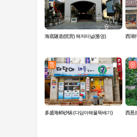
海底隧道(统营) 해저터널(통영)
西湖
多盛海鲜砂锅 (다담아해물뚝배기)
西悬