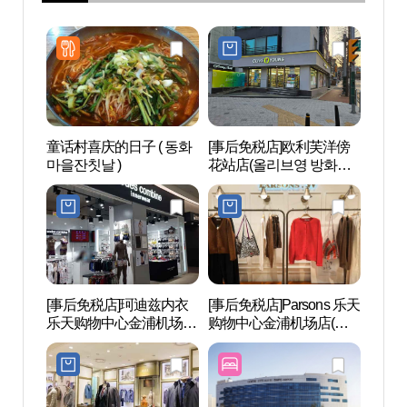
童话村喜庆的日子 ( 동화
[事后免税店]欧利芙洋傍
江西湿
마을잔칫날 )
花站店(올리브영 방화역
습지생
점)
[事后免税店]珂迪兹内衣
[事后免税店]Parsons 乐天
幸州
乐天购物中心金浦机场店
购物中心金浦机场店(파
산성 
(코데즈컴바인이너웨어
슨스 롯데몰 김포공항점)
롯데몰 김포공항점)