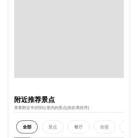
附近推荐景点
查看附近半径50公里內的景点(依距离排序)
全部
景点
餐厅
住宿
购物