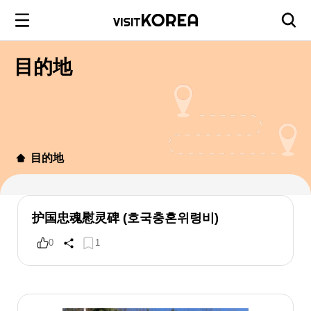
目的地
目的地
护国忠魂慰灵碑 (호국충혼위령비)
0
1