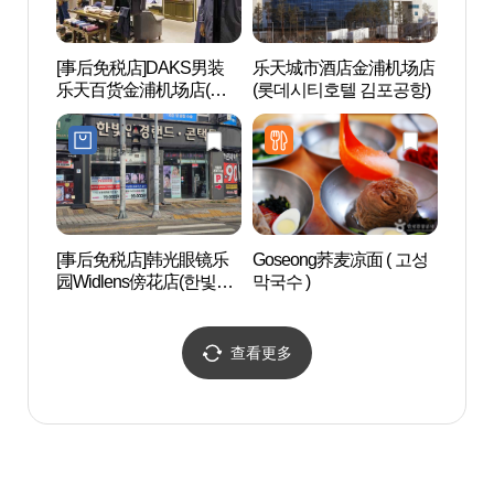
[事后免税店]DAKS男装
乐天城市酒店金浦机场店
再次书店
乐天百货金浦机场店(닥
(롯데시티호텔 김포공항)
(다시
스남성 롯데백화점 김포
공항점)
[事后免税店]韩光眼镜乐
Goseong荞麦凉面 ( 고성
幸州山
园Widlens傍花店(한빛안
막국수 )
경랜드 위드렌즈 방화점)
查看更多