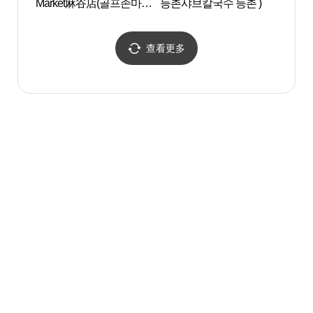
Market麻谷店(골프존마켓
등촌샤브칼국수 등촌 )
마곡점)
查看更多