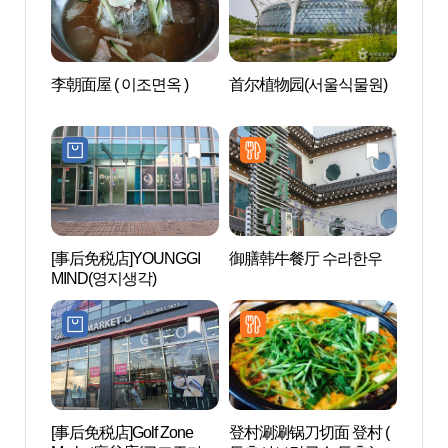
李朝面屋 ( 이조면옥 )
首尔植物园(서울식물원)
许浚博
[事后免税店]YOUNGGI
御膳韩牛餐厅 수라한우
江西湿
MIND(영지생각)
습지생
[事后免税店]Golf Zone
登村涮涮锅刀切面 登村 (
幸州山