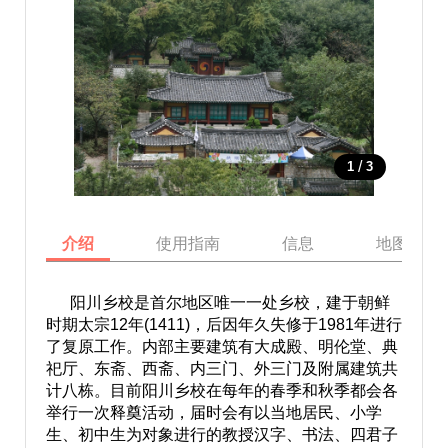
/
1
3
介绍
使用指南
信息
地图
阳川乡校是首尔地区唯一一处乡校，建于朝鲜
时期太宗12年(1411)，后因年久失修于1981年进行
了复原工作。内部主要建筑有大成殿、明伦堂、典
祀厅、东斋、西斋、内三门、外三门及附属建筑共
计八栋。目前阳川乡校在每年的春季和秋季都会各
举行一次释奠活动，届时会有以当地居民、小学
生、初中生为对象进行的教授汉字、书法、四君子