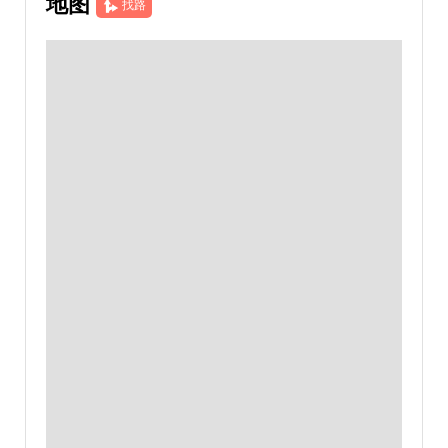
地图
找路