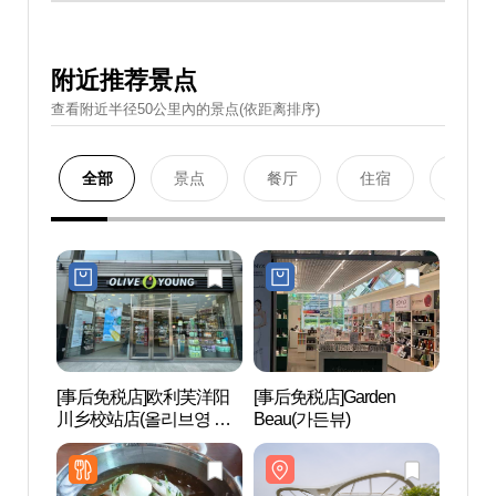
附近推荐景点
查看附近半径50公里內的景点(依距离排序)
全部
景点
餐厅
住宿
购物
[事后免税店]欧利芙洋阳
[事后免税店]Garden
首尔植
川乡校站店(올리브영 양
Beau(가든뷰)
천향교역점)