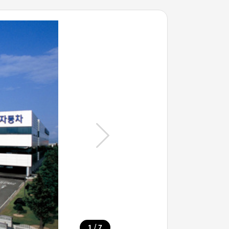
/
1
7