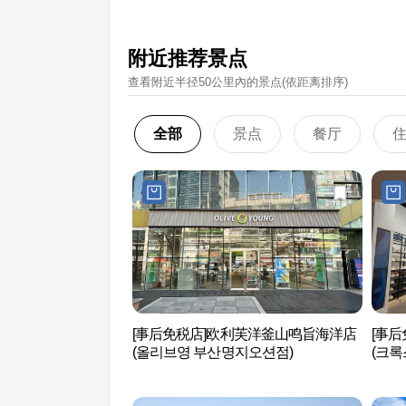
附近推荐景点
查看附近半径50公里內的景点(依距离排序)
全部
景点
餐厅
[事后免税店]欧利芙洋釜山鸣旨海洋店
[事后免
(올리브영 부산명지오션점)
(크록