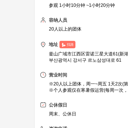
参观 1小时10分钟 ~1小时20分钟
容纳人员
20人以上的团体
地址
找路
釜山广域市江西区雷诺三星大道61(新湖
부산광역시 강서구 르노삼성대로 61
营业时间
※20人以上团体，周一~周五 1天2次(第一次：
※个人参观仅在寒暑假运营(每周一次，周四 
公休假日
周末、公休日