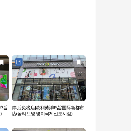
y鸣旨
[事后免税店]欧利芙洋鸣旨国际新都市
望山岛·维舟岩·维舟
)
店(올리브영 명지국제신도시점)
암·유주비각）