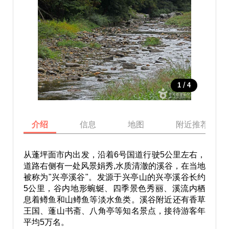
/
1
4
介绍
信息
地图
附近推荐景点
从蓬坪面市内出发，沿着6号国道行驶5公里左右，
道路右侧有一处风景娟秀,水质清澈的溪谷，在当地
被称为"兴亭溪谷"。发源于兴亭山的兴亭溪谷长约
5公里，谷内地形蜿蜒、四季景色秀丽、溪流内栖
息着鳟鱼和山鳟鱼等淡水鱼类。溪谷附近还有香草
王国、蓬山书斋、八角亭等知名景点，接待游客年
平均5万名。