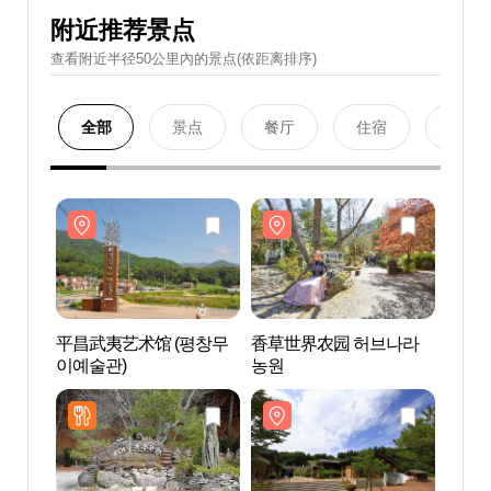
附近推荐景点
查看附近半径50公里內的景点(依距离排序)
全部
景点
餐厅
住宿
购物
平昌武夷艺术馆 (평창무
香草世界农园 허브나라
平昌武
이예술관)
농원
이예술