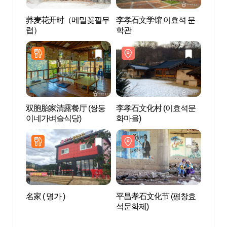
荞麦花开时（메밀꽃필무
李孝石文学馆 이효석 문
李孝石
렵）
학관
학관
双胞胎家清露餐厅 (쌍둥
李孝石文化村 (이효석문
孝石
이네가벼슬식당)
화마을)
(효석
거리)
名家 ( 명가 )
平昌孝石文化节 (평창효
凤凰
석문화제)
스 평