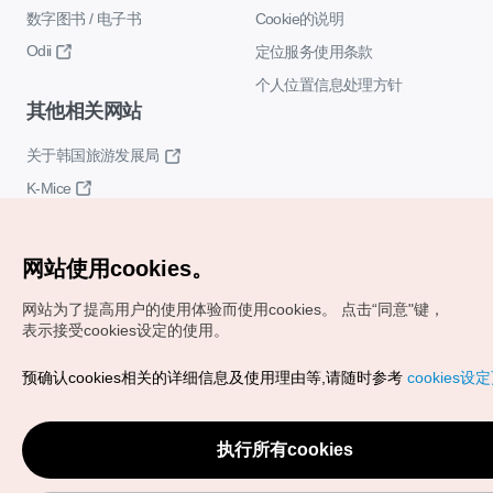
数字图书 / 电子书
Cookie的说明
Odii
定位服务使用条款
个人位置信息处理方针
其他相关网站
关于韩国旅游发展局
K-Mice
网站使用cookies。
网站为了提高用户的使用体验而使用cookies。
点击“同意"键，
表示接受cookies设定的使用。
Copyrights (c) 韩国旅游发展局版权所有
预确认cookies相关的详细信息及使用理由等,请随时参考
cookies设
如有相关疑问或建议，欢迎来信。
VISITKOREA官方邮箱
chnsim@knto.or.kr
执行所有cookies