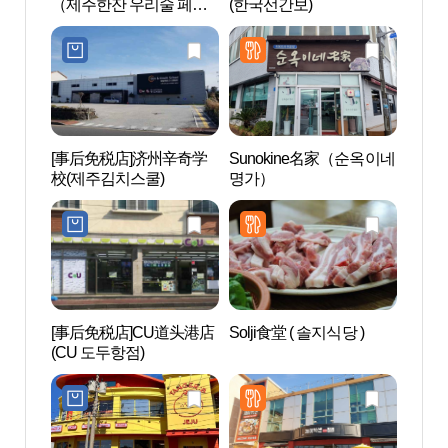
（제주한잔 우리술 페스
(한국선간보)
두동 
티벌）
[事后免税店]济州辛奇学
Sunokine名家（순옥이네
济州S
校(제주김치스쿨)
명가）
术中心
(구,
[事后免税店]CU道头港店
Solji食堂 ( 솔지식당 )
VIP
(CU 도두항점)
과)