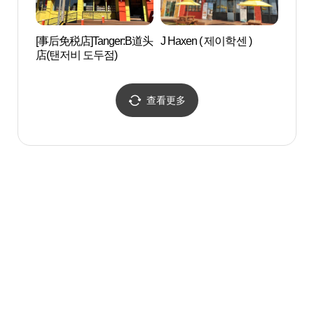
[事后免税店]Tanger:B道头
J Haxen ( 제이학센 )
纳克森
店(탠저비 도두점)
컴퓨터
查看更多