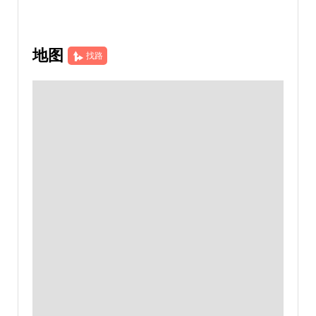
地图
找路