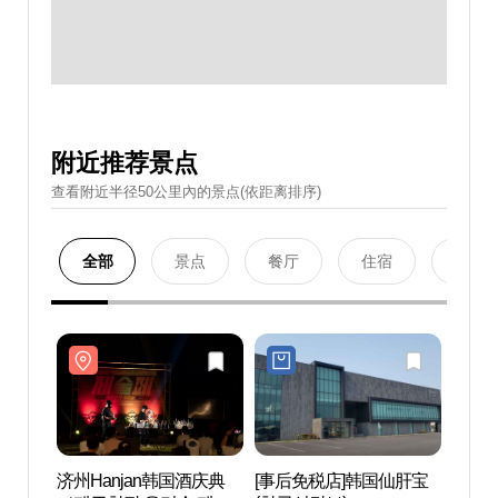
附近推荐景点
查看附近半径50公里內的景点(依距离排序)
全部
景点
餐厅
住宿
购物
济州Hanjan韩国酒庆典
[事后免税店]韩国仙肝宝
道头