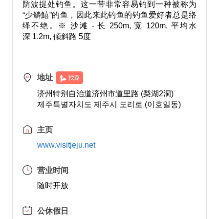
防波提处钓鱼。这一带非常容易钓到一种被称为
“少鳞鱚”的鱼，因此来此钓鱼的钓鱼爱好者总是络
绎不绝。※ 沙滩 - 长 250m, 宽 120m, 平均水
深 1.2m, 倾斜路 5度
地址
找路
济州特别自治道济州市道里路 (梨湖2洞)
제주특별자치도 제주시 도리로 (이호일동)
主页
www.visitjeju.net
营业时间
随时开放
公休假日