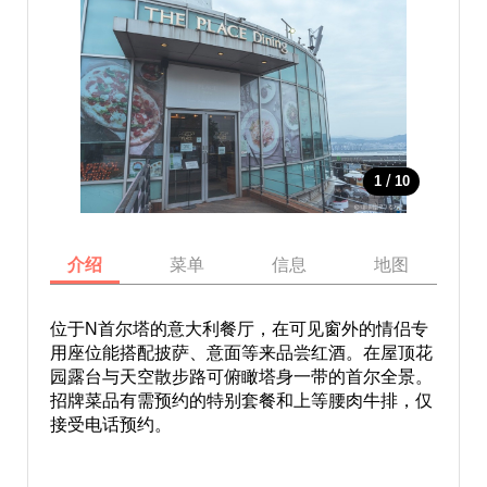
/
1
10
介绍
菜单
信息
地图
位于N首尔塔的意大利餐厅，在可见窗外的情侣专
用座位能搭配披萨、意面等来品尝红酒。在屋顶花
园露台与天空散步路可俯瞰塔身一带的首尔全景。
招牌菜品有需预约的特别套餐和上等腰肉牛排，仅
接受电话预约。