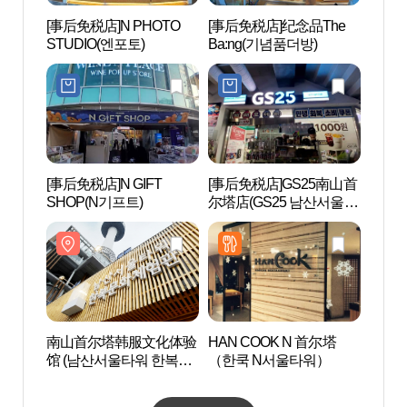
[事后免税店]N PHOTO
[事后免税店]纪念品The
南山
STUDIO(엔포토)
Ba:ng(기념품더방)
워)
[事后免税店]N GIFT
[事后免税店]GS25南山首
首尔动
SHOP(N기프트)
尔塔店(GS25 남산서울타
메이션
워점)
南山首尔塔韩服文化体验
HAN COOK N 首尔塔
驻韩德
馆 (남산서울타워 한복문
（한쿡 N서울타워）
일문화
화체험관)