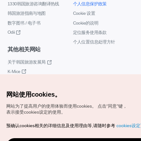
1330韩国旅游咨询翻译热线
个人信息保护政策
韩国旅游指南与地图
Cookie 设置
数字图书 / 电子书
Cookie的说明
Odii
定位服务使用条款
个人位置信息处理方针
其他相关网站
关于韩国旅游发展局
K-Mice
网站使用cookies。
网站为了提高用户的使用体验而使用cookies。
点击“同意"键，
表示接受cookies设定的使用。
Copyrights (c) 韩国旅游发展局版权所有
预确认cookies相关的详细信息及使用理由等,请随时参考
cookies设
如有相关疑问或建议，欢迎来信。
VISITKOREA官方邮箱