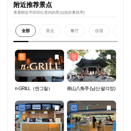
附近推荐景点
查看附近半径50公里內的景点(依距离排序)
全部
景点
餐厅
住宿
购物
n·GRILL（엔그릴）
南山八角亭 (남산 팔각정)
南山八