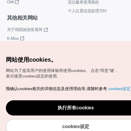
Odii
定位服务使用条款
个人位置信息处理方针
其他相关网站
关于韩国旅游发展局
K-Mice
网站使用cookies。
网站为了提高用户的使用体验而使用cookies。
点击“同意"键，
表示接受cookies设定的使用。
Copyrights (c) 韩国旅游发展局版权所有
预确认cookies相关的详细信息及使用理由等,请随时参考
cookies设
如有相关疑问或建议，欢迎来信。
VISITKOREA官方邮箱
chnsim@knto.or.kr
执行所有cookies
cookies设定