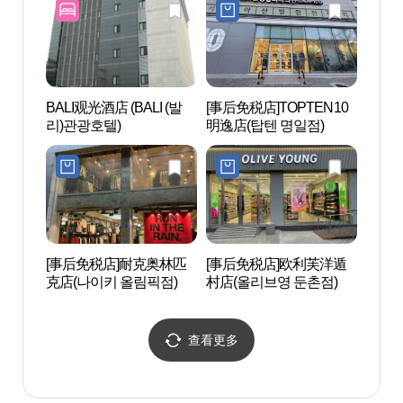
BALI观光酒店 (BALI (발
[事后免税店]TOPTEN10
首尔
리)관광호텔)
明逸店(탑텐 명일점)
촌토
[事后免税店]耐克奥林匹
[事后免税店]欧利芙洋遁
奥林
克店(나이키 올림픽점)
村店(올리브영 둔촌점)
(올림
查看更多