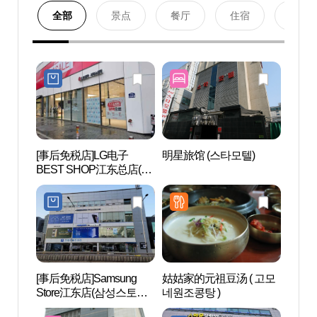
全部
景点
餐厅
住宿
购物
[事后免税店]LG电子
明星旅馆 (스타모텔)
千户公
BEST SHOP江东总店(LG
전자 베스트샵 강동본점)
[事后免税店]Samsung
姑姑家的元祖豆汤 ( 고모
梦村历
Store江东店(삼성스토어
네원조콩탕 )
강동)