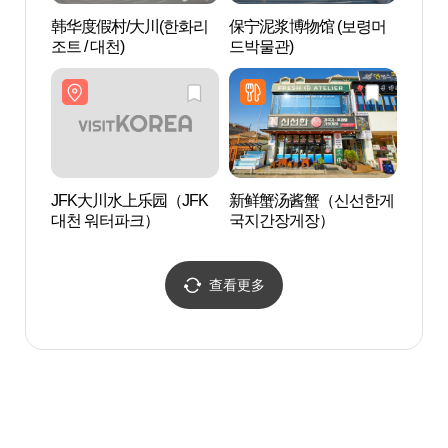
韩华度假村/大川(한화리
保宁泥浆博物馆 (보령머
保宁泥
조트 / 대천)
드박물관)
드박물
JFK大川水上乐园（JFK
新鲜蟹汤酱蟹（신선한게
大川
대천 워터파크）
국지간장게장）
욕장
查看更多