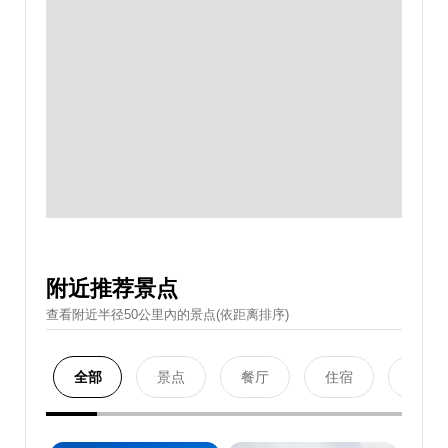
附近推荐景点
查看附近半径50公里內的景点(依距离排序)
全部
景点
餐厅
住宿
购物