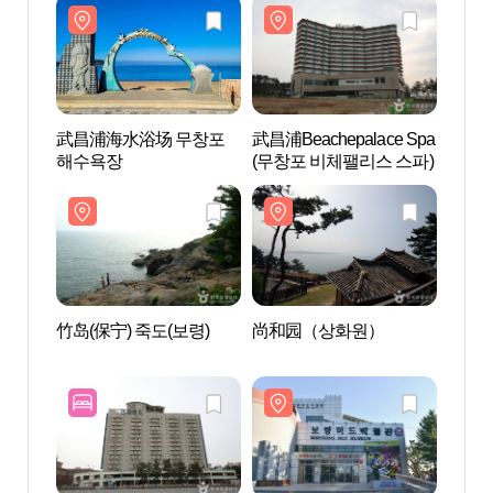
武昌浦海水浴场 무창포
武昌浦Beachepalace Spa
武昌
해수욕장
(무창포 비체팰리스 스파)
해수
竹岛(保宁) 죽도(보령)
尚和园（상화원）
竹岛(