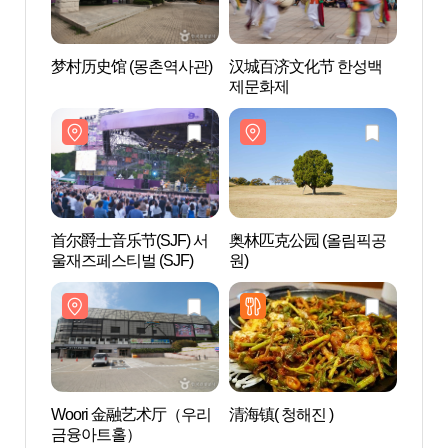
梦村历史馆 (몽촌역사관)
汉城百济文化节 한성백
梦村历
제문화제
首尔爵士音乐节(SJF) 서
奥林匹克公园 (올림픽공
Woo
울재즈페스티벌 (SJF)
원)
금융
Woori 金融艺术厅（우리
清海镇( 청해진 )
首尔芳
금융아트홀）
방이동