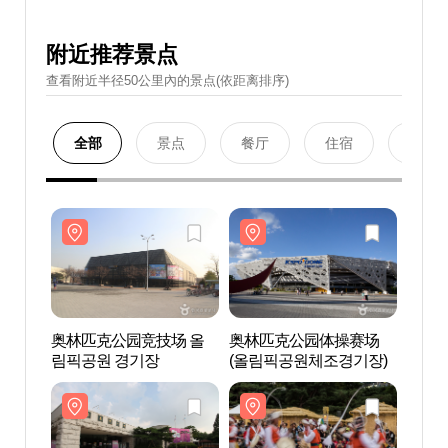
附近推荐景点
查看附近半径50公里內的景点(依距离排序)
全部
景点
餐厅
住宿
购物
奥林匹克公园竞技场 올
奥林匹克公园体操赛场
奥林
림픽공원 경기장
(올림픽공원체조경기장)
림픽공