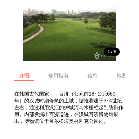
/
1
9
介绍
使用指南
信息
地图
在韩国古代国家——百济（公元前18~公元660
年）的汉城时期修筑的土城，据推测建于3~4世纪
左右，通过利用汉江的护城河与木栅栏起到防御作
用。内部发掘出百济遗迹，在汉城百济博物馆展
出，博物馆位于首尔松坡奥林匹克公园内。