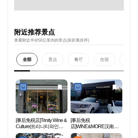
附近推荐景点
查看附近半径50公里內的景点(依距离排序)
全部
景点
餐厅
住宿
购物
[事后免税店]Trinity Wine &
[事后免税
Blue
Culture(트리니티와인앤
店]WINE&MORE汉南店
컬처)
(와인앤모어 한남점)