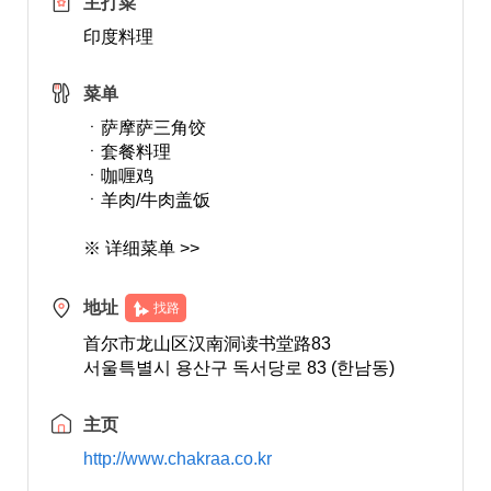
主打菜
印度料理
菜单
ㆍ萨摩萨三角饺
ㆍ套餐料理
ㆍ咖喱鸡
ㆍ羊肉/牛肉盖饭
※ 详细菜单 >>
地址
找路
首尔市龙山区汉南洞读书堂路83
서울특별시 용산구 독서당로 83 (한남동)
主页
http://www.chakraa.co.kr