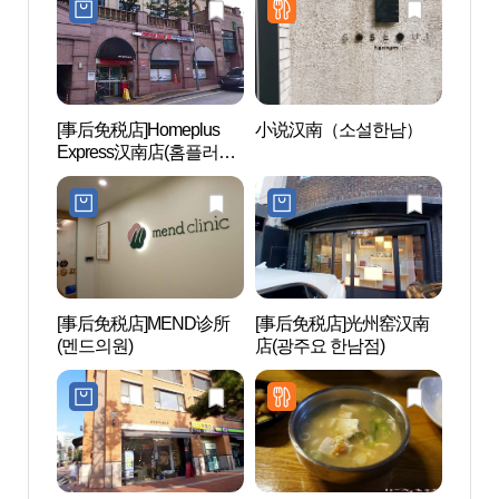
[事后免税店]Homeplus
小说汉南（소설한남）
汉南
Express汉南店(홈플러스
啡厅”
익스프레스 한남점)
'카페 
[事后免税店]MEND诊所
[事后免税店]光州窑汉南
南山野
(멘드의원)
店(광주요 한남점)
외식물