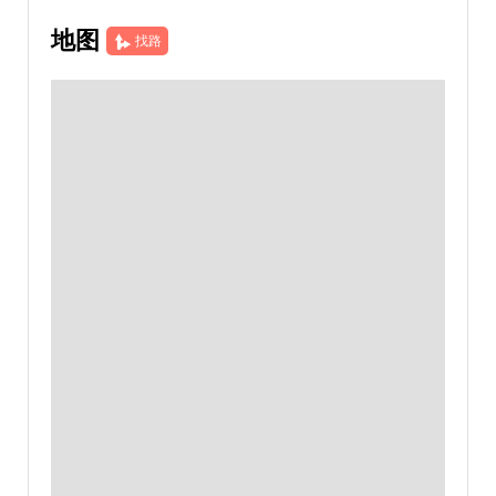
地图
找路