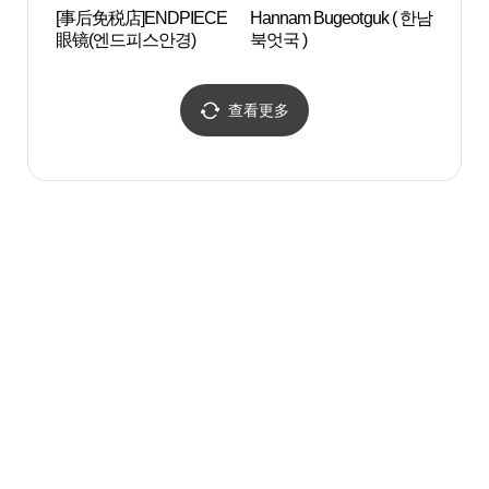
[事后免税店]ENDPIECE
Hannam Bugeotguk ( 한남
梨泰
眼镜(엔드피스안경)
북엇국 )
앤틱 
查看更多