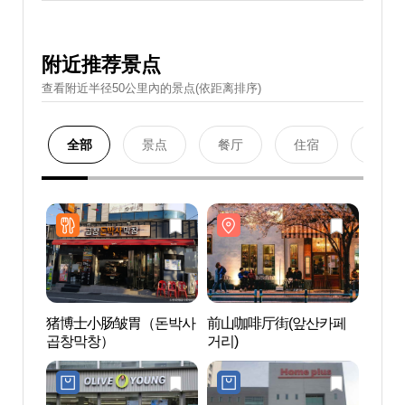
附近推荐景点
查看附近半径50公里內的景点(依距离排序)
全部
景点
餐厅
住宿
购物
猪博士小肠皱胃（돈박사
前山咖啡厅街(앞산카페
前山
곱창막창）
거리)
거리)