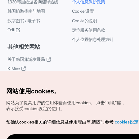
1330韩国旅游咨询翻译热线
个人信息保护政策
韩国旅游指南与地图
Cookie 设置
数字图书 / 电子书
Cookie的说明
Odii
定位服务使用条款
个人位置信息处理方针
其他相关网站
关于韩国旅游发展局
K-Mice
网站使用cookies。
网站为了提高用户的使用体验而使用cookies。
点击“同意"键，
表示接受cookies设定的使用。
Copyrights (c) 韩国旅游发展局版权所有
预确认cookies相关的详细信息及使用理由等,请随时参考
cookies设
如有相关疑问或建议，欢迎来信。
VISITKOREA官方邮箱