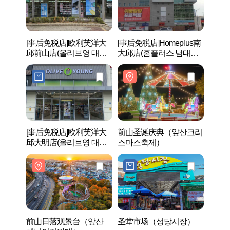
[事后免税店]欧利芙洋大
[事后免税店]Homeplus南
大邱
邱前山店(올리브영 대구
大邱店(홈플러스 남대구
공원
앞산점)
점)
[事后免税店]欧利芙洋大
前山圣诞庆典（앞산크리
大邱文
邱大明店(올리브영 대구
스마스축제）
문화예
대명점)
前山日落观景台（앞산
圣堂市场（성당시장）
大邱