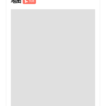
地图
找路