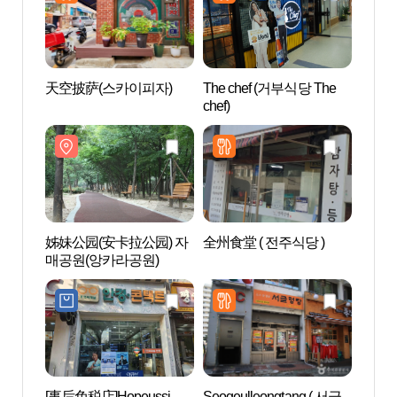
天空披萨(스카이피자)
The chef (거부식당 The
63广
chef)
姊妹公园(安卡拉公园) 자
全州食堂 ( 전주식당 )
汝矣
매공원(앙카라공원)
한강공
[事后免税店]Hopeussi
Seogeulleongtang ( 서글
ELAN