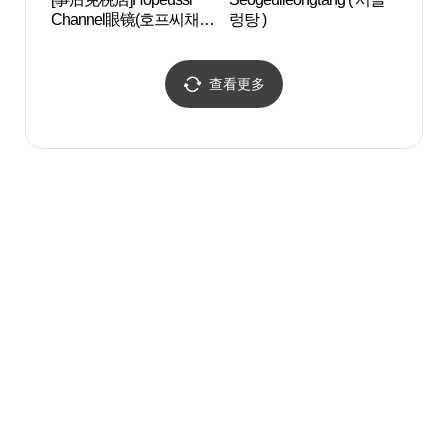
Channel眼镜(호프씨채널
렁탕 )
览船)
안경)
유람선
查看更多