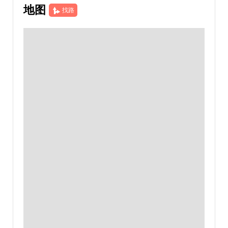
地图
找路