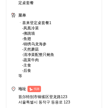
定桌套餐
菜单
ㆍ喜来登定桌套餐1
-凤凰冷菜
-佛跳墙
-鱼翅
-锦绣乌龙海参
-天然蘑菇
-清净菜配整只鲍鱼
-蔬菜牛肉
-主食
-后食
等
地址
找路
首尔特别市铜雀区登龙路123
서울특별시 동작구 등용로 123