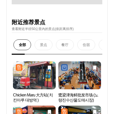
附近推荐景点
查看附近半径50公里內的景点(依距离排序)
全部
景点
餐厅
住宿
购物
Chicken Maru 大方站( 치
鹭梁津海鲜批发市场 (노
姊妹公
킨마루 대방역 )
량진수산물도매시장)
매공원