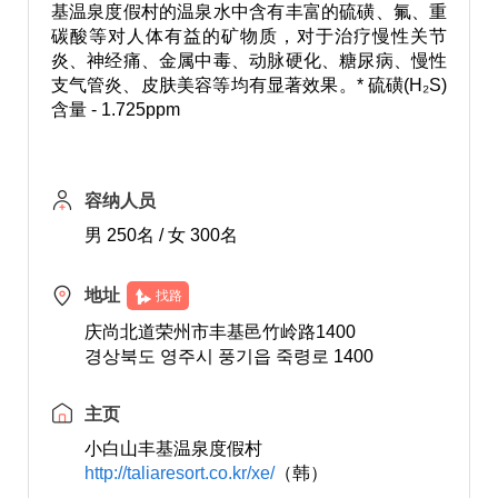
基温泉度假村的温泉水中含有丰富的硫磺、氟、重
碳酸等对人体有益的矿物质，对于治疗慢性关节
炎、神经痛、金属中毒、动脉硬化、糖尿病、慢性
支气管炎、皮肤美容等均有显著效果。* 硫磺(H₂S)
含量 - 1.725ppm
容纳人员
男 250名 / 女 300名
地址
找路
庆尚北道荣州市丰基邑竹岭路1400
경상북도 영주시 풍기읍 죽령로 1400
主页
小白山丰基温泉度假村
http://taliaresort.co.kr/xe/
（韩）