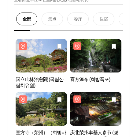
全部
景点
餐厅
住宿
购物
国立山林治愈院 (국립산
喜方瀑布 (희방폭포)
国立山
림치유원)
림치유
喜方寺（荣州）（희방사
庆北荣州丰基人参节 (경
喜方