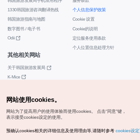
韩国旅游发展局手机应用程序
服务条款
1330韩国旅游咨询翻译热线
个人信息保护政策
韩国旅游指南与地图
Cookie 设置
数字图书 / 电子书
Cookie的说明
Odii
定位服务使用条款
个人位置信息处理方针
其他相关网站
关于韩国旅游发展局
K-Mice
网站使用cookies。
网站为了提高用户的使用体验而使用cookies。
点击“同意"键，
表示接受cookies设定的使用。
Copyrights (c) 韩国旅游发展局版权所有
预确认cookies相关的详细信息及使用理由等,请随时参考
cookies设
如有相关疑问或建议，欢迎来信。