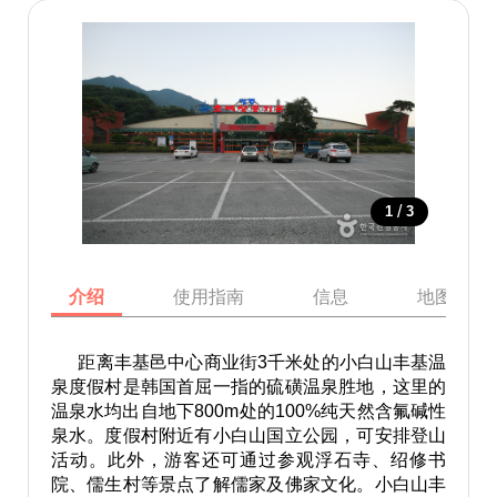
/
1
3
介绍
使用指南
信息
地图
距离丰基邑中心商业街3千米处的小白山丰基温
泉度假村是韩国首屈一指的硫磺温泉胜地，这里的
温泉水均出自地下800m处的100%纯天然含氟碱性
泉水。度假村附近有小白山国立公园，可安排登山
活动。此外，游客还可通过参观浮石寺、绍修书
院、儒生村等景点了解儒家及佛家文化。小白山丰