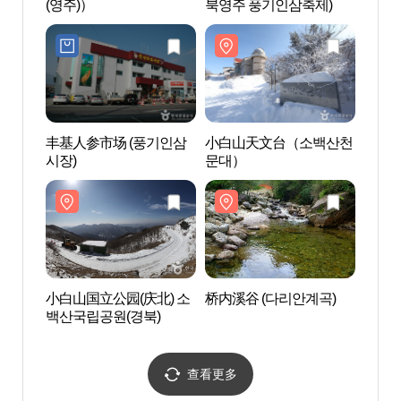
(영주)）
북영주 풍기인삼축제)
(영주
丰基人参市场 (풍기인삼
小白山天文台（소백산천
小白山
시장)
문대）
백산국
小白山国立公园(庆北) 소
桥内溪谷 (다리안계곡)
绍修
백산국립공원(경북)
组织世
서원 
유산]
查看更多