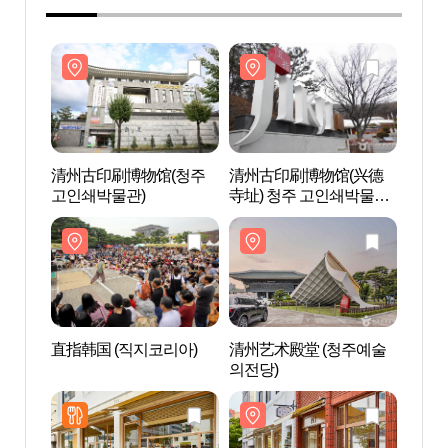
清州古印刷博物馆(청주
清州古印刷博物馆(兴德
清州
고인쇄박물관)
寺址) 청주 고인쇄박물관
고인쇄
(흥덕사지)
直指韩国 (직지코리아)
清州艺术殿堂 (청주예술
清州艺
의전당)
의전당