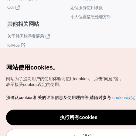
Odii
定位服务使用条款
个人位置信息处理方针
其他相关网站
关于韩国旅游发展局
K-Mice
网站使用cookies。
网站为了提高用户的使用体验而使用cookies。
点击“同意"键，
表示接受cookies设定的使用。
Copyrights (c) 韩国旅游发展局版权所有
预确认cookies相关的详细信息及使用理由等,请随时参考
cookies设
如有相关疑问或建议，欢迎来信。
VISITKOREA官方邮箱
chnsim@knto.or.kr
执行所有cookies