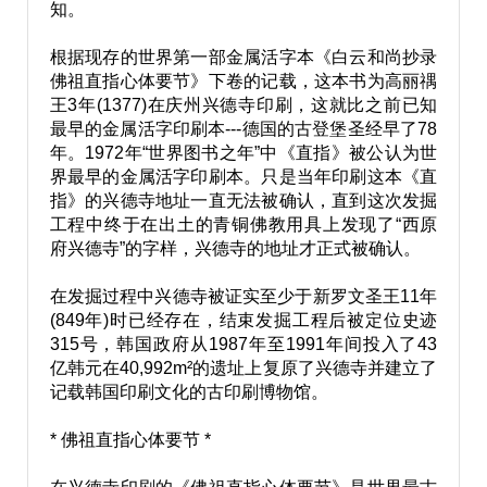
知。
根据现存的世界第一部金属活字本《白云和尚抄录
佛祖直指心体要节》下卷的记载，这本书为高丽禑
王3年(1377)在庆州兴德寺印刷，这就比之前已知
最早的金属活字印刷本---德国的古登堡圣经早了78
年。1972年“世界图书之年”中《直指》被公认为世
界最早的金属活字印刷本。只是当年印刷这本《直
指》的兴德寺地址一直无法被确认，直到这次发掘
工程中终于在出土的青铜佛教用具上发现了“西原
府兴德寺”的字样，兴德寺的地址才正式被确认。
在发掘过程中兴德寺被证实至少于新罗文圣王11年
(849年)时已经存在，结束发掘工程后被定位史迹
315号，韩国政府从1987年至1991年间投入了43
亿韩元在40,992m²的遗址上复原了兴德寺并建立了
记载韩国印刷文化的古印刷博物馆。
* 佛祖直指心体要节 *