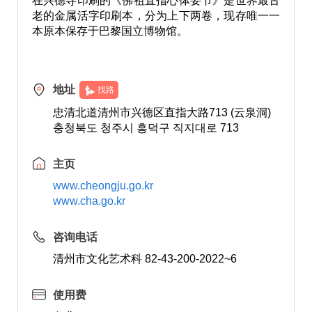
在兴德寺印刷的《佛祖直指心体要节》是世界最古
老的金属活字印刷本，分为上下两卷，现存唯一一
本原本保存于巴黎国立博物馆。
地址
找路
忠清北道清州市兴德区直指大路713 (云泉洞)
충청북도 청주시 흥덕구 직지대로 713
主页
www.cheongju.go.kr
www.cha.go.kr
咨询电话
清州市文化艺术科 82-43-200-2022~6
使用费