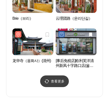
Brie（브리）
云理团路（운리단길）
龙华寺
龙华寺（용화사）(清州)
[事后免税店]欧利芙洋清
西门
州新凤十字路口店(올리
五花肉
브영 청주신봉네거리점)
장&
查看更多