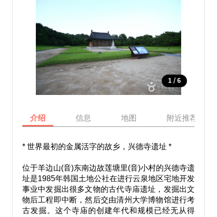
/
1
6
介绍
信息
地图
附近推荐景点
* 世界最初的金属活字的故乡，兴德寺遗址 *
位于羊边山(音)东南边故莲塘里(音)小村的兴德寺遗
址是1985年韩国土地公社在进行云泉地区宅地开发
事业中发掘出很多文物的古代寺庙遗址，发掘出文
物后工程即中断，然后交由清州大学博物馆进行考
古发掘。这个寺庙的创建年代和规模已经无从得