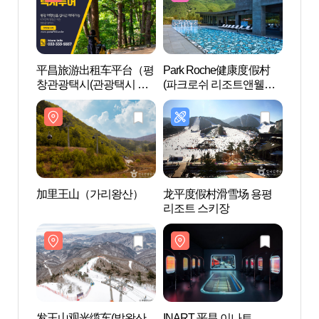
平昌旅游出租车平台（평
Park Roche健康度假村
加里
창관광택시(관광택시 플
(파크로쉬 리조트앤웰니
랫폼)）
스)
加里王山（가리왕산）
龙平度假村滑雪场 용평
INA
리조트 스키장
(INA
发王山观光缆车(발왕산
INART 平昌 이나트
母娜龙