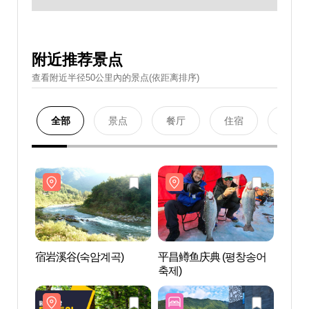
附近推荐景点
查看附近半径50公里內的景点(依距离排序)
全部
景点
餐厅
住宿
购物
宿岩溪谷(숙암계곡)
平昌鳟鱼庆典 (평창송어
宿岩溪
축제)