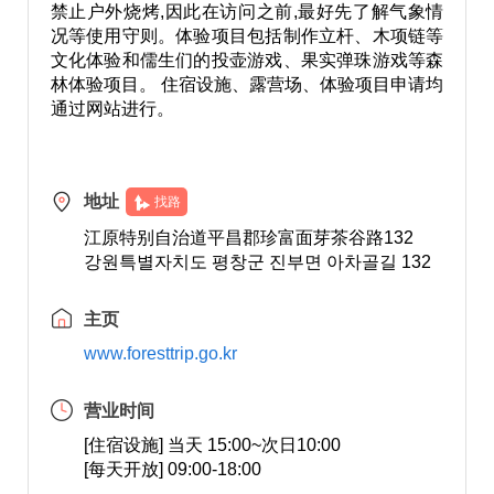
禁止户外烧烤,因此在访问之前,最好先了解气象情
况等使用守则。体验项目包括制作立杆、木项链等
文化体验和儒生们的投壶游戏、果实弹珠游戏等森
林体验项目。 住宿设施、露营场、体验项目申请均
通过网站进行。
地址
找路
江原特别自治道平昌郡珍富面芽茶谷路132
강원특별자치도 평창군 진부면 아차골길 132
主页
www.foresttrip.go.kr
营业时间
[住宿设施] 当天 15:00~次日10:00
[每天开放] 09:00-18:00