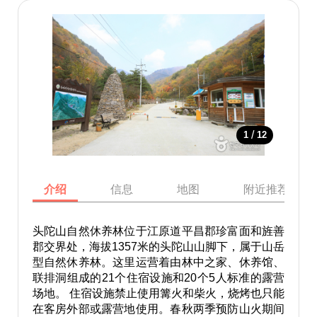
/
1
12
介绍
信息
地图
附近推荐景点
头陀山自然休养林位于江原道平昌郡珍富面和旌善
郡交界处，海拔1357米的头陀山山脚下，属于山岳
型自然休养林。这里运营着由林中之家、休养馆、
联排洞组成的21个住宿设施和20个5人标准的露营
场地。 住宿设施禁止使用篝火和柴火，烧烤也只能
在客房外部或露营地使用。春秋两季预防山火期间