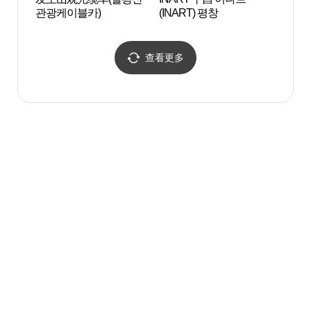
관광케이블카)
(INART) 평창
평 발
查看更多