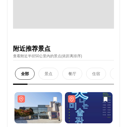
附近推荐景点
查看附近半径50公里內的景点(依距离排序)
全部
景点
餐厅
住宿
购物