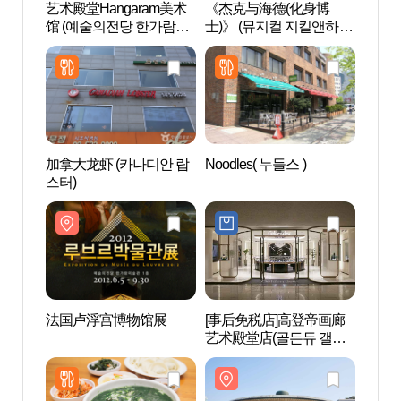
艺术殿堂Hangaram美术
《杰克与海德(化身博
艺术殿
馆 (예술의전당 한가람미
士)》 (뮤지컬 지킬앤하이
馆 (
술관)
드)
술관)
加拿大龙虾 (카나디안 랍
Noodles( 누들스 )
国立国
스터)
法国卢浮宫博物馆展
[事后免税店]高登帝画廊
观门寺
艺术殿堂店(골든듀 갤러
울)
리 예술의전당점)