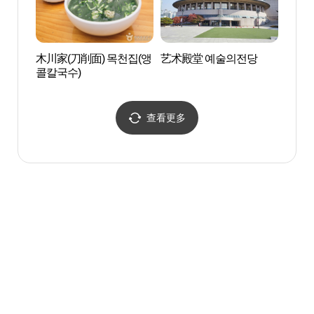
木川家(刀削面) 목천집(앵
艺术殿堂 예술의전당
韩电
콜칼국수)
전아
查看更多