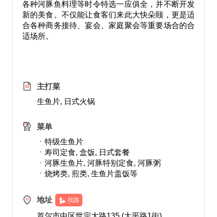
各种河豚鱼料理等时令特选一应俱全，并不断开发
新的美食。不仅能让食客们来此大快朵颐，更是适
合各种商务接待、宴会、家庭聚会等重要场合的合
适场所。
主打菜
生鱼片, 日式火锅
菜单
ㆍ特级生鱼片
ㆍ寿司定食, 盒饭, 日式套餐
ㆍ河豚生鱼片, 河豚特别定食, 河豚粥
ㆍ烧烤类, 煎类, 生鱼片盖饭等
地址
找路
首尔市中区世宗大路135 (太平路1街)