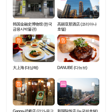
韩国金融史博物馆 (한국
高丽亚那酒店 (코리아나
韩国金
금융사박물관)
호텔)
금융사
大上海 (대상해)
DANUBE (다뉴브)
首尔图
Ganga-武桥店 (강가-무교
新国际饭店 (뉴국제호텔)
德寿