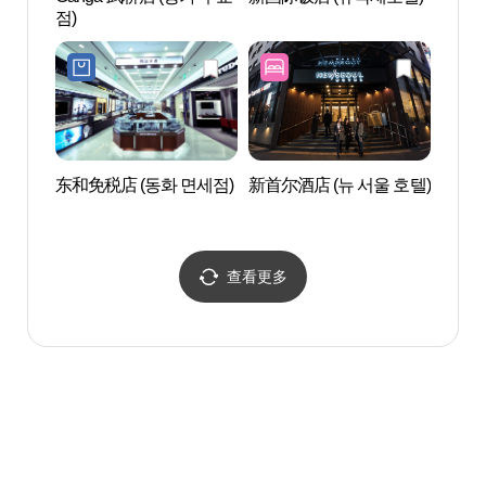
점)
대한
东和免税店 (동화 면세점)
新首尔酒店 (뉴 서울 호텔)
德寿
돌담
查看更多