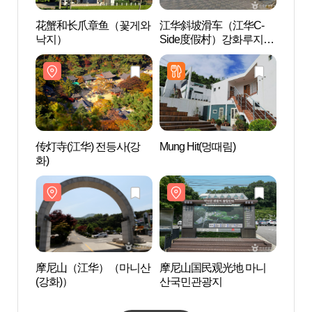
花蟹和长爪章鱼（꽃게와
江华斜坡滑车（江华C-
传灯寺
낙지）
Side度假村）강화루지
화)
(강화씨사이드리조트)
传灯寺(江华) 전등사(강
Mung Hit(멍때림)
摩尼
화)
산국
摩尼山（江华）（마니산
摩尼山国民观光地 마니
水气
(강화)）
산국민관광지