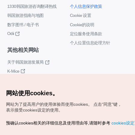
1330韩国旅游咨询翻译热线
个人信息保护政策
韩国旅游指南与地图
Cookie 设置
数字图书 / 电子书
Cookie的说明
Odii
定位服务使用条款
个人位置信息处理方针
其他相关网站
关于韩国旅游发展局
K-Mice
网站使用cookies。
网站为了提高用户的使用体验而使用cookies。
点击“同意"键，
表示接受cookies设定的使用。
Copyrights (c) 韩国旅游发展局版权所有
预确认cookies相关的详细信息及使用理由等,请随时参考
cookies设
如有相关疑问或建议，欢迎来信。
VISITKOREA官方邮箱