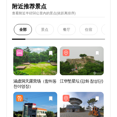
附近推荐景点
查看附近半径50公里內的景点(依距离排序)
全部
景点
餐厅
住宿
购物
涵虚洞天露营场（함허동
江华堑星坛 (강화 참성단)
江华堑
천야영장）