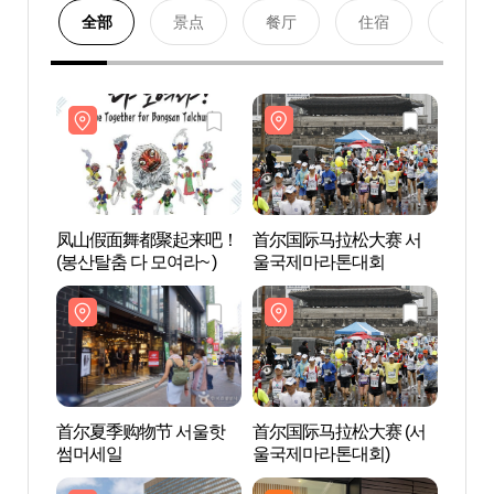
全部
景点
餐厅
住宿
购物
凤山假面舞都聚起来吧！
首尔国际马拉松大赛 서
光化
(봉산탈춤 다 모여라~ )
울국제마라톤대회
장)
首尔夏季购物节 서울핫
首尔国际马拉松大赛 (서
忠武
썸머세일
울국제마라톤대회)
공 이