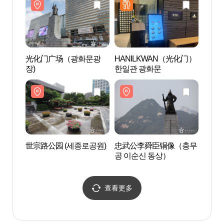
光化门广场（광화문광
HANILKWAN（光化门）
世宗
장)
한일관 광화문
동상
世宗路公园 (세종로공원)
忠武公李舜臣铜像（충무
光化门
공 이순신 동상）
查看更多