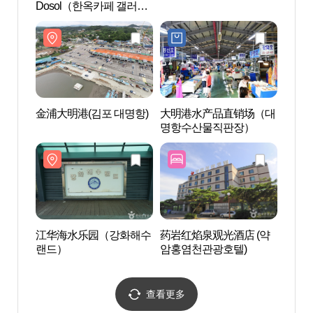
Dosol（한옥카페 갤러리
Dos
도솔）
도솔
金浦大明港(김포 대명항)
大明港水产品直销场（대
金浦大
명항수산물직판장）
江华海水乐园（강화해수
药岩红焰泉观光酒店 (약
金丰酿
랜드）
암홍염천관광호텔)
查看更多