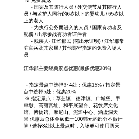
※ 免费观览
- 国宾及其随行人员 / 外交使节及其随行人
员 / 与监护人同行的6岁以下的婴幼儿 / 65岁以
上的老人
- 为执行公务而进入的人员 / 国家有功者及
配偶 / 出示参战有功者证件者
- 残疾人· 江华郡民 (需出示证明) / 江华郡常
驻官兵及其家属 / 其他郡守指定的免费入场人
员
江华郡主要经典景点优惠(最多优惠20%)
- 指定景点中选择3~4处：优惠15% / 指定景
点中选择5处：优惠20%
※ 指定景点：草芝镇、德津镇、广城堡、甲
串墩、高丽宫址、和平展望台、花纹席文化
馆、博物馆、摩尼山、泥滩中心、涵虚洞天
※ 优惠后总体金额低于100韩元的部分不做计
算 / 选择8处以上景点时，入场券可使用两天