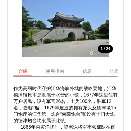
/
1
24
介绍
使用指南
信息
地图
作为高丽时代守护江华海峡外城的战略要地，江华
德津镇原本是隶属于水营的小镇，1677年这里住有
万户居民，设有军官26名，士兵100名，驻军12
名，战船2艘。1679年建造的拥有龙头及德津墩15
门炮座的江华第一炮台“南障炮台”和设有十门大炮
的德津炮台均隶属于此镇。
1866年丙寅洋扰时，梁宪洙将军率领部队在夜