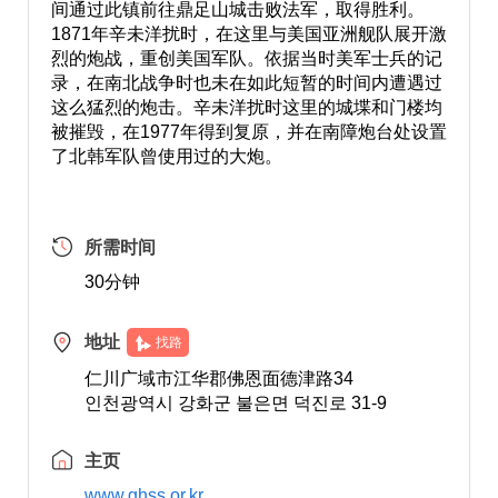
间通过此镇前往鼎足山城击败法军，取得胜利。
1871年辛未洋扰时，在这里与美国亚洲舰队展开激
烈的炮战，重创美国军队。依据当时美军士兵的记
录，在南北战争时也未在如此短暂的时间内遭遇过
这么猛烈的炮击。辛未洋扰时这里的城堞和门楼均
被摧毁，在1977年得到复原，并在南障炮台处设置
了北韩军队曾使用过的大炮。
所需时间
30分钟
地址
找路
仁川广域市江华郡佛恩面德津路34
인천광역시 강화군 불은면 덕진로 31-9
主页
www.ghss.or.kr