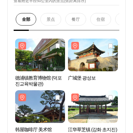
查看附近半径50公里內的景点(依距离排序)
全部
景点
餐厅
住宿
购物
德浦镇教育博物馆 (덕포
广城堡 광성보
德浦镇
진교육박물관)
진교육
韩屋咖啡厅 美术馆
江华草芝镇 (강화 초지진)
韩屋