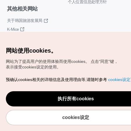
个人位置信息处理方针
其他相关网站
关于韩国旅游发展局
K-Mice
网站使用cookies。
网站为了提高用户的使用体验而使用cookies。
点击“同意"键，
表示接受cookies设定的使用。
Copyrights (c) 韩国旅游发展局版权所有
预确认cookies相关的详细信息及使用理由等,请随时参考
cookies设
如有相关疑问或建议，欢迎来信。
VISITKOREA官方邮箱
chnsim@knto.or.kr
执行所有cookies
cookies设定