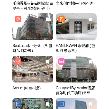
乐伯香肠火锅&铁板烧( 놀
文来创作村(문래창작촌)
文来创
부부대찌개&철판구이 )
SeaLaLa水上乐园（씨랄
HANILKWAN 永登浦 ( 한
Artr
라 워터파크）
일관 영등포 )
Artrium (아트리움)
Courtyard By Marriott酒店
D-CU
首尔时代广场店 (코트야
CEN
드 바이 메리어트 서울 타
터）
임스퀘어)