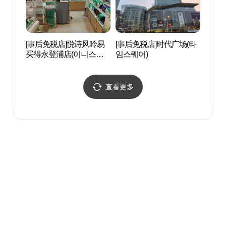
[事后免税店]悦诗风吟易
[事后免税店]时代广场(타
汝矣岛
买得永登浦店(이니스프
임스퀘어)
의도
리 이마트 영등포점)
查看更多