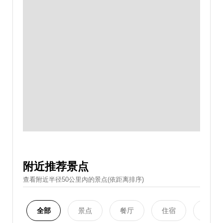
附近推荐景点
查看附近半径50公里內的景点(依距离排序)
全部
景点
餐厅
住宿
购物