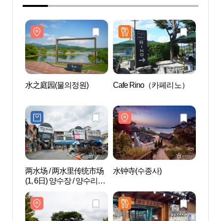
水之庭园(물의정원)
Cafe Rino（카페리노）
水之庭
两水场 / 两水里传统市场
水钟寺(수종사)
洗美苑
(1, 6日) 양수장 / 양수리전
통시장 (1, 6일) 양수장 / 양
수리전통시장 (1, 6 일)