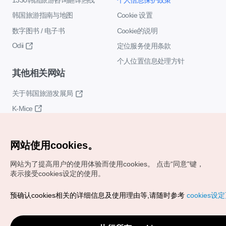
韩国旅游指南与地图
Cookie 设置
数字图书 / 电子书
Cookie的说明
Odii
定位服务使用条款
个人位置信息处理方针
其他相关网站
关于韩国旅游发展局
K-Mice
网站使用cookies。
网站为了提高用户的使用体验而使用cookies。
点击“同意"键，
表示接受cookies设定的使用。
Copyrights (c) 韩国旅游发展局版权所有
预确认cookies相关的详细信息及使用理由等,请随时参考
cookies设
如有相关疑问或建议，欢迎来信。
VISITKOREA官方邮箱
chnsim@knto.or.kr