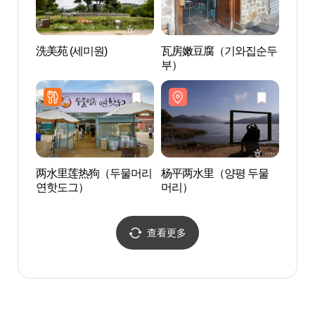
洗美苑 (세미원)
瓦房嫩豆腐（기와집순두
Arac
부）
弼蜘蛛
피아 
미박물
两水里莲热狗（두물머리
杨平两水里（양평 두물
茶山
연핫도그）
머리）
공원)
查看更多